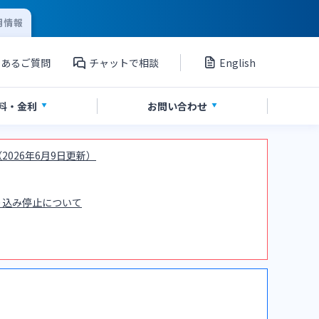
用情報
くあるご質問
チャットで相談
English
料
・金利
お問い
合わせ
026年6月9日更新）
資産運用
投資信託
サイトマップ
り込み停止について
ポイントサービス「たまるーじ倶楽
部」
」
その他サービス