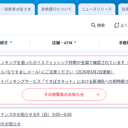
主・投資家の皆さま
宮崎銀行について
ニュースリリース
採
検索
よ
続き
店舗・
ATM
手数
ンキングを狙ったボイスフィッシング詐欺が全国で確認されています（2
設・預金
手続き
ービス
覧
合わせ先一覧
ローン
各種ローン
ご相談・ご予約
ご意見・ご要望
 (なりすましメール) にご注意ください（2026年6月2日更新）
ットバンキングサービス「てきぱきネット」における新規先への即時振
相続
 to present your
外国為替
ce card
閉じる
閉じる
その他緊急のお知らせ
シュレスサービス
スポーツくじ「宮崎銀行toto
閉じる
閉じる
のお知らせ 8/9（日） 0:00～6:00
更のお知らせ