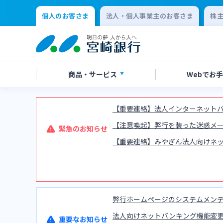
個人のお客さま
法人・個人事業主のお客さま
株
商品・
サービス
Webで
お手
【重要連絡】法人インターネットバ
アプリ・ネットバンキング
口座開設
店舗・ATM検索
手数料一覧
よくあるご質問
口座開
各種お
ATMサ
金利一
お問い
【注意喚起】弊行を装った迷惑メール
緊急のお知らせ
【重要連絡】みやぎん法人向けネ
保険
定期的なお客さま情報ご提供のお願い
チャットで相談
年金・
Request
residen
クレジットカード
キャッ
弊行ホームページのシステムメンテナンス
法人向けネットバンキング機能変
重要なお知らせ