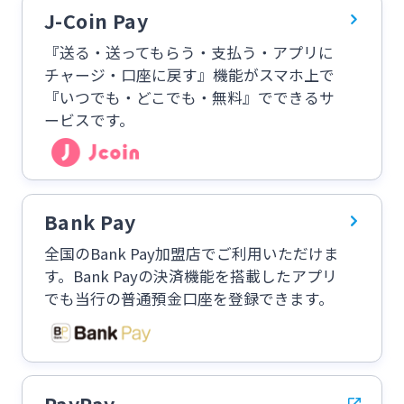
J-Coin Pay
スポーツくじ「宮崎銀行toto」
『送る・送ってもらう・支払う・アプリに
法人・個人事業主のお客さま
チャージ・口座に戻す』機能がスマホ上で
その他サービス
『いつでも・どこでも・無料』でできるサ
ービスです。
株主・投資家の皆さま
閉じる
宮崎銀行について
Bank Pay
ニュースリリース一覧
全国のBank Pay加盟店でご利用いただけま
す。Bank Payの決済機能を搭載したアプリ
でも当行の普通預金口座を登録できます。
採用情報
お問い合わせ先一覧
PayPay