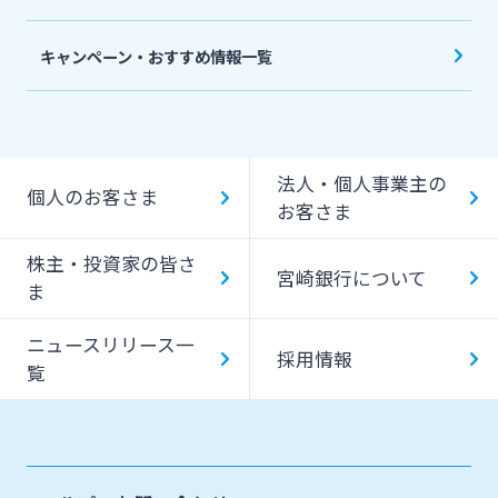
について
スポーツくじ「宮崎銀行toto」
みやぎんPay
キャンペーン・おすすめ情報一覧
ペイジー口座振替受付サービス
J-Coin Pay
貸金庫のご利用
Bank Pay
法人・個人事業主の
個人のお客さま
デビットカード
お客さま
株主・投資家の皆さ
宮崎銀行について
ま
ニュースリリース一
採用情報
覧