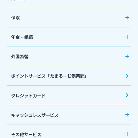
定期預金
「おまかせくん」
投資信託
おまとめローン
保険
国債
「おまとめ1（ワン）」
ペット保険
年金・相続
住宅ローン
ネット定期保険
年金自動受取サービス
フリーローン
外国為替
ネット医療保険
国民年金基金
マイカーローン
外国送金
死亡保険（生命保険）
ポイントサービス「たまるーじ倶楽部」
個人型確定拠出年金（iDeCo）
リバースモーゲージ
外貨両替・円建小切手取立
生命保険
相続関連サービス
クレジットカード
ローンシミュレーション
外貨預金
損害保険
キャッシュレスサービス
キャッシュレス決済サービスへの口座登録方法
その他サービス