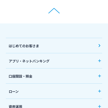
はじめてのお客さま
アプリ・ネットバンキング
みやぎんアプリ
口座開設・預金
個人向けネットバンキングサービス「いっちゃ
口座開設
ねっと」
ローン
普通預金など
カードローン
資産運用