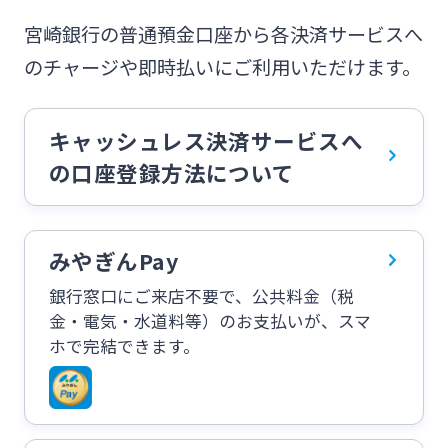
ログオン
宮崎銀行の普通預金口座から各決済サービスへ
保険
定期的なお客さま情報ご提供のお願い
チャットで相談
のチャージや即時払いにご利用いただけます。
みやぎんMikatanoシリーズ
年金・相続
Request to present your residence card
閉じる
キャッシュレス決済サービスへ
ログオン
の口座登録方法について
外国為替
閉じる
みやぎんPay
ポイントサービス「たまるーじ倶楽部」
よくあるご質問
チャットで相談
銀行窓口にご来店不要で、公共料金（税
金・電気・水道料等）のお支払いが、スマ
クレジットカード
ホで完結できます。
English
キャッシュレスサービス
個人のお客さま