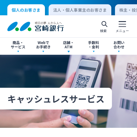
個人のお客さま
法人・個人事業主のお客さま
株主・投
検索
メニュー
商品・
Webで
店舗・
手数料
お問い
サービス
お手続き
ATM
・金利
合わせ
アプリ・ネットバンキング
口座開設
店舗・ATM検索
手数料一覧
よくあるご質問
個人向けインターネットバンキング
口座開設・預金
各種お手続き
ATMサービス
金利一覧
お問い合わせ先一覧
ログオン
キャッシュレスサービス
ローン
各種ローン
ご相談・ご予約
ご意見・ご要望
閉じる
法人向けインターネットバンキング
資産運用
投資信託
サイトマップ
閉じる