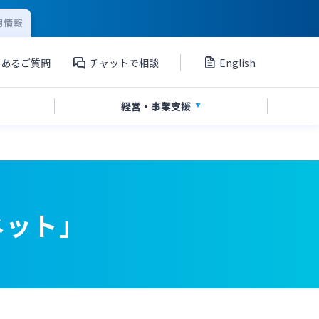
用情報
くあるご質問
チャットで相談
English
経営・
事業支援
」
私募債
国債
Web伝票作成サービス
シンジケートローン
海外進出支援
ネット」
ペイジー口座振替受付サービス
グループ会社
サービス
てきぱきパソコンサービス
外国送金依頼書作成サービス