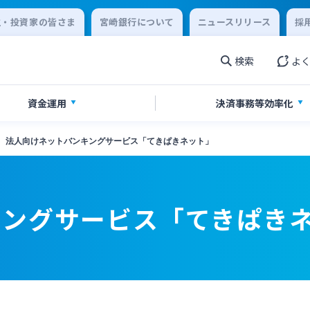
主・投資家の皆さま
宮崎銀行について
ニュースリリース
採
検索
よ
資金運用
決済事務等
効率化
法人向けネットバンキングサービス「てきぱきネット」
金・経営サポート
金
ikatanoシリーズ
ジタル化支援
農業事業者サポート
投資信託
みやぎん「でんさいサービス
みやぎん Big Advance
着型支援
その他専門分野に関する支援
キングサービス「てきぱき
収サービス
売上金ATM収納サービス
閉じる
連
みやぎんビジネスローンプラザ
庫サービス
インターネット口座振替受付
閉じる
ん電子交付サービス
保証申込サービス
閉じる