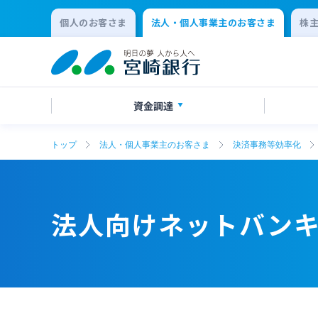
個人のお客さま
法人・個人事業主のお客さま
株
資金調達
トップ
法人・個人事業主のお客さま
決済事務等効率化
創業サポート
ご預金
法人向けネットバンキングサービス
事業承継・M&A
事業資
外貨預
みやぎんM
IT・デ
「てきぱきネット」
その他
SDGs宣言企業紹介
地域密
法人向けネットバン
変更届出書作成サービス
代金回
確定拠出年金
リース関
キャッシュレス決済サービス
夜間金
事業性融資電子契約サービス
みやぎ