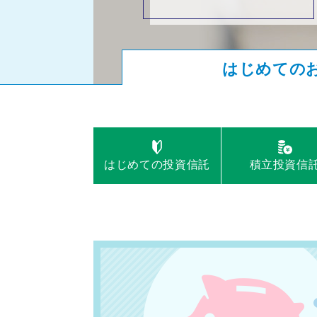
はじめての
はじめての
基準価額
投資信託
一覧
積立
マイ
投資信
ファン