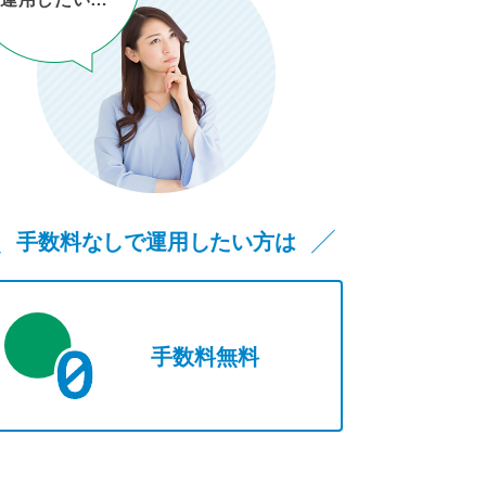
積立
海外株式
（とむとむ投信）
毎月分配型
REIT
手数料なしで運用したい方は
手数料無料
単位型