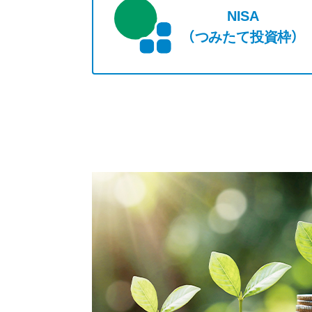
NISA
（つみたて投資枠）
販売停止
負けに
攻めと守りのバ
コア・サテ
定期的な資産配
リバラ