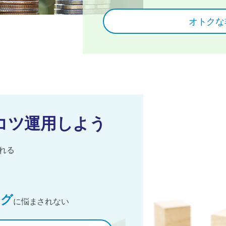
オトクな
コツ運用しよう
「NISA」制
れる
税金がかからない「NI
オトクな
ング
に悩まされない