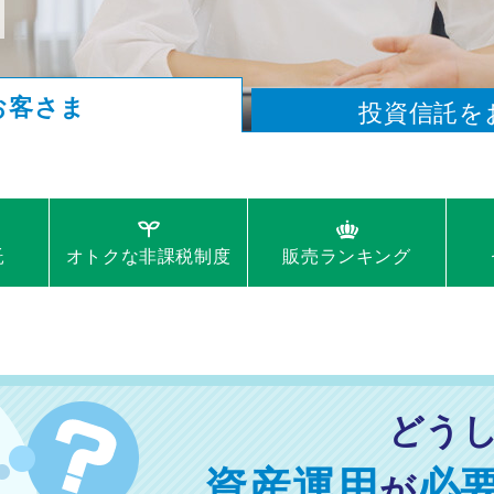
お客さま
投資信託を
託
ド
オトクな
ファンド
非課税制度
ランキング
販売
ファンド
ランキング
検索
マイファンド登録
どう
気になるファンドを登録しておきましょう
資産運用
必
が