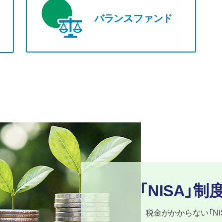
バランスファンド
くい投資
ランス運用
ライト
分の見直し
ンス
「NISA」制
税金がかからない
「N