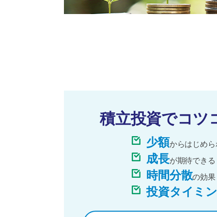
積立投資で
コツ
少額
からはじめら
成長
が期待できる
時間分散
の効果
投資タイミ