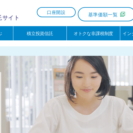
口座開設
基準価額一覧
託サイト
ぶ
積立投資信託
オトクな非課税制度
イン