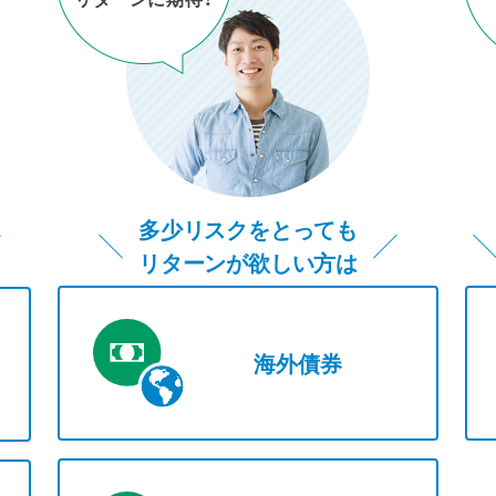
NISA
国内債券
）
（成長投資枠）
為替ヘッジあり
バランス型
多少リスクをとっても
リターンが欲しい方は
海外債券
インターネット専用