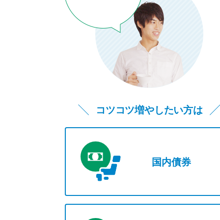
NISA
国内株式
（つみたて投資枠
コアファンド
海外債券
コツコツ増やしたい方は
国内債券
その他資産
手数料無料