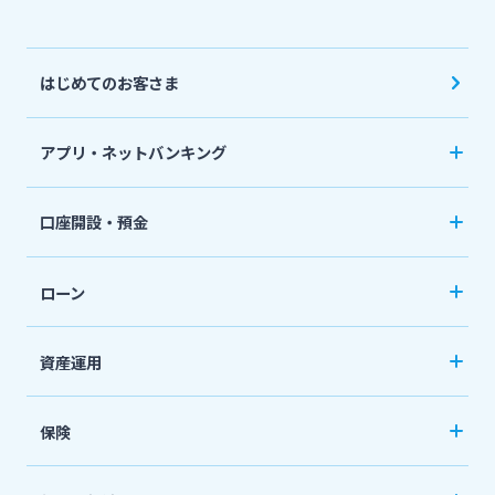
はじめてのお客さま
アプリ・ネットバンキング
みやぎんアプリ
口座開設・預金
個人向けネットバンキングサービス「いっちゃ
口座開設
ねっと」
ローン
普通預金など
カードローン
資産運用
定期預金
「おまかせくん」
投資信託
おまとめローン
保険
国債
「おまとめ1（ワン）」
ペット保険