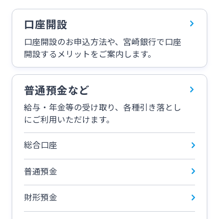
ログオン
口座開設
保険
定期的なお客さま情報ご提供のお願い
チャットで相談
口座開設のお申込方法や、宮崎銀行で口座
みやぎんMikatanoシリーズ
開設するメリットをご案内します。
年金・相続
Request to present your residence card
閉じる
ログオン
普通預金など
外国為替
閉じる
給与・年金等の受け取り、各種引き落とし
にご利用いただけます。
ポイントサービス「たまるーじ倶楽部」
よくあるご質問
チャットで相談
総合口座
キャッシュレスサービス
普通預金
English
スポーツくじ「宮崎銀行toto」
財形預金
個人のお客さま