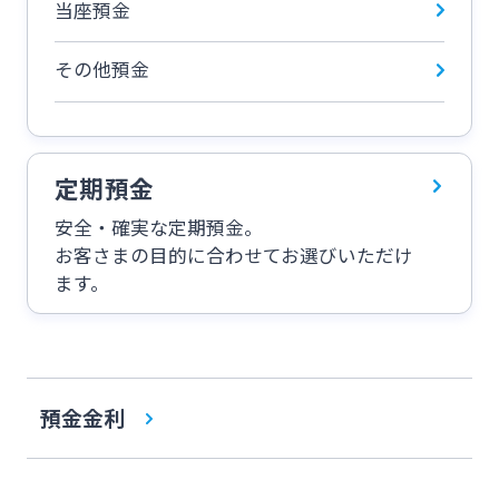
当座預金
その他サービス
その他預金
法人・個人事業主のお客さま
閉じる
株主・投資家の皆さま
定期預金
安全・確実な定期預金。
宮崎銀行について
お客さまの目的に合わせてお選びいただけ
ます。
ニュースリリース一覧
採用情報
預金金利
お問い合わせ先一覧