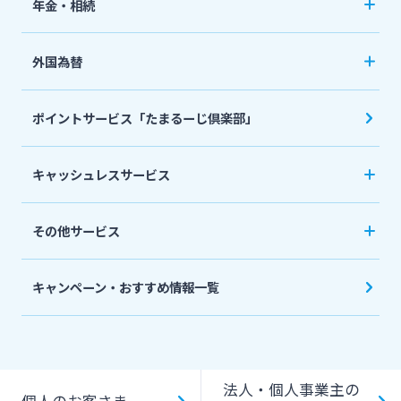
年金・相続
住宅ローン
ネット定期保険
年金自動受取サービス
フリーローン
外国為替
ネット医療保険
国民年金基金
マイカーローン
外国送金
死亡保険（生命保険）
ポイントサービス「たまるーじ倶楽部」
個人型確定拠出年金（iDeCo）
リバースモーゲージ
外貨両替・円建小切手取立
生命保険
相続関連サービス
キャッシュレスサービス
ローンシミュレーション
外貨預金
損害保険
キャッシュレス決済サービスへの口座登録方法
その他サービス
について
スポーツくじ「宮崎銀行toto」
みやぎんPay
キャンペーン・おすすめ情報一覧
ペイジー口座振替受付サービス
J-Coin Pay
貸金庫のご利用
Bank Pay
法人・個人事業主の
個人のお客さま