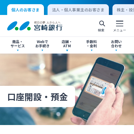
個人のお客さま
法人・個人事業主のお客さま
株主・投
検索
メニュー
商品・
Webで
店舗・
手数料
お問い
サービス
お手続き
ATM
・金利
合わせ
アプリ・ネットバンキング
口座開設
店舗・ATM検索
手数料一覧
よくあるご質問
個人向けインターネットバンキング
口座開設・預金
各種お手続き
ATMサービス
金利一覧
お問い合わせ先一覧
ログオン
口座開設・預金
ローン
各種ローン
ご相談・ご予約
ご意見・ご要望
閉じる
法人向けインターネットバンキング
資産運用
投資信託
サイトマップ
閉じる