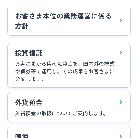
ログオン
お客さま本位の業務運営に係る
保険
定期的なお客さま情報ご提供のお願い
チャットで相談
方針
みやぎんMikatanoシリーズ
年金・相続
Request to present your residence card
閉じる
ログオン
投資信託
外国為替
閉じる
お客さまから集めた資金を、国内外の株式
や債券等で運用し、その成果をお客さまに
分配します。
ポイントサービス「たまるーじ倶楽部」
よくあるご質問
チャットで相談
外貨預金
クレジットカード
English
外貨預金の取扱についてご案内します。
キャッシュレスサービス
国債
個人のお客さま