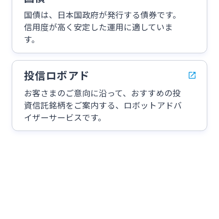
スポーツくじ「宮崎銀行toto」
国債は、日本国政府が発行する債券です。
信用度が高く安定した運用に適していま
法人・個人事業主のお客さま
す。
その他サービス
株主・投資家の皆さま
投信ロボアド
閉じる
お客さまのご意向に沿って、おすすめの投
宮崎銀行について
資信託銘柄をご案内する、ロボットアドバ
イザーサービスです。
ニュースリリース一覧
採用情報
お問い合わせ先一覧