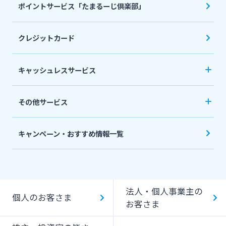
死亡保険（生命保険）
ポイントサービス「たまるーじ倶楽部」
個人型確定拠出年金（iDeCo）
リバースモーゲージ
外貨両替・円建小切手取立
生命保険
相続関連サービス
クレジットカード
ローンシミュレーション
外貨預金
損害保険
キャッシュレスサービス
キャッシュレス決済サービスへの口座登録方法
その他サービス
について
スポーツくじ「宮崎銀行toto」
みやぎんPay
キャンペーン・おすすめ情報一覧
ペイジー口座振替受付サービス
J-Coin Pay
貸金庫のご利用
Bank Pay
法人・個人事業主の
個人のお客さま
デビットカード
お客さま