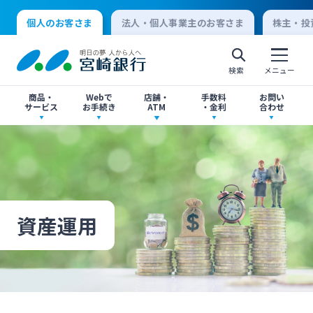
個人のお客さま
法人・個人事業主のお客さま
株主・投
検索
メニュー
商品・
Webで
店舗・
手数料
お問い
サービス
お手続き
ATM
・金利
合わせ
アプリ・ネットバンキング
口座開設
店舗・ATM検索
手数料一覧
よくあるご質問
個人向けインターネットバンキング
口座開設・預金
各種お手続き
ATMサービス
金利一覧
お問い合わせ先一覧
ログオン
資産運用
ローン
各種ローン
ご相談・ご予約
ご意見・ご要望
閉じる
法人向けインターネットバンキング
資産運用
投資信託
サイトマップ
閉じる