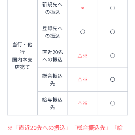
新規先へ
○
×
の振込
登録先へ
〇
〇
の振込
当行・他
行
直近20先
△※
○
国内本支
への振込
店宛て
総合振込
△※
〇
先
給与振込
△※
○
先
※「直近20先への振込」「総合振込先」「給