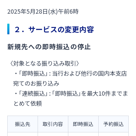
法人・個人事業主のお客さま
2025年5月28日(水)午前6時
株主・投資家の皆さま
２．サービスの変更内容
新規先への即時振込の停止
宮崎銀行について
〈対象となる振り込み取引〉
ニュースリリース一覧
・｢即時振込｣ : 当行および他行の国内本支店
宛てのお振り込み
採用情報
・｢連続振込｣ : ｢即時振込｣を最大10件までま
とめて依頼
お問い合わせ先一覧
振込先
取引内容
即時振込
予約振込