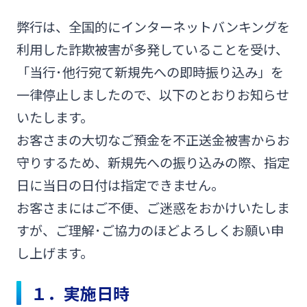
みやぎんMikatanoシリーズ
弊行は、全国的にインターネットバンキングを
利用した詐欺被害が多発していることを受け、
ログオン
「当行･他行宛て新規先への即時振り込み」を
一律停止しましたので、以下のとおりお知らせ
いたします。
お客さまの大切なご預金を不正送金被害からお
守りするため、
新規先への振り込みの際、指定
よくあるご質問
チャットで相談
日に当日の日付は指定できません。
English
お客さまにはご不便、ご迷惑をおかけいたしま
すが、ご理解･ご協力のほどよろしくお願い申
し上げます。
個人のお客さま
１．実施日時