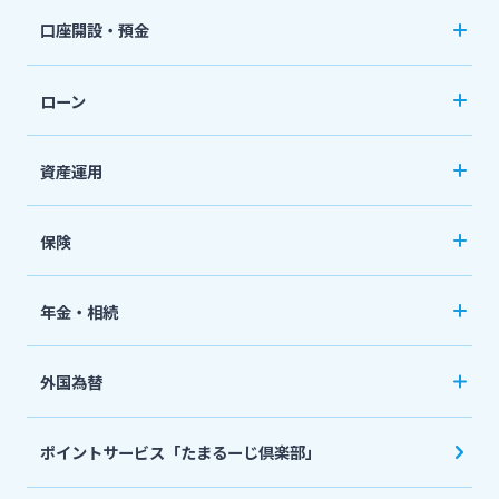
みやぎんアプリ
口座開設・預金
個人向けネットバンキングサービス「いっちゃ
口座開設
ねっと」
ローン
普通預金など
カードローン
資産運用
定期預金
「おまかせくん」
投資信託
おまとめローン
保険
国債
「おまとめ1（ワン）」
ペット保険
年金・相続
住宅ローン
ネット定期保険
年金自動受取サービス
フリーローン
外国為替
ネット医療保険
国民年金基金
マイカーローン
外国送金
死亡保険（生命保険）
ポイントサービス「たまるーじ倶楽部」
個人型確定拠出年金（iDeCo）
リバースモーゲージ
外貨両替・円建小切手取立
生命保険