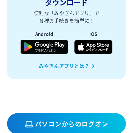
ダウンロード
ログオン
便利な「みやぎんアプリ」で
保険
定期的なお客さま情報ご提供のお願い
チャットで相談
各種お手続きを簡単に！
みやぎんMikatanoシリーズ
Android
iOS
年金・相続
Request to present your residence card
閉じる
ログオン
外国為替
閉じる
みやぎんアプリとは？
ポイントサービス「たまるーじ倶楽部」
よくあるご質問
チャットで相談
キャッシュレスサービス
English
スポーツくじ「宮崎銀行toto」
パソコンからのログオン
個人のお客さま