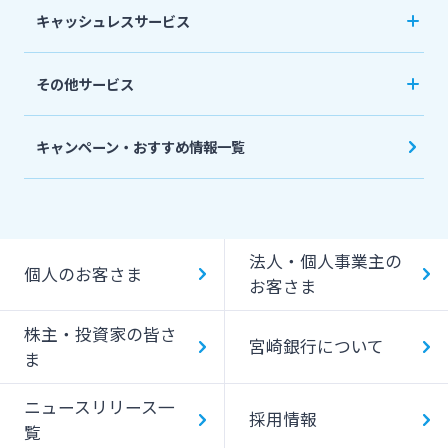
相続関連サービス
キャッシュレスサービス
ローンシミュレーション
外貨預金
損害保険
キャッシュレス決済サービスへの口座登録方法
その他サービス
について
スポーツくじ「宮崎銀行toto」
みやぎんPay
キャンペーン・おすすめ情報一覧
ペイジー口座振替受付サービス
J-Coin Pay
貸金庫のご利用
Bank Pay
法人・個人事業主の
個人のお客さま
デビットカード
お客さま
株主・投資家の皆さ
宮崎銀行について
ま
ニュースリリース一
採用情報
覧