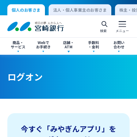
個人のお客さま
法人・個人事業主のお客さま
株主・投
検索
メニュー
商品・
Webで
店舗・
手数料
お問い
サービス
お手続き
ATM
・金利
合わせ
アプリ・ネットバンキング
口座開設
店舗・ATM検索
手数料一覧
よくあるご質問
ログオン
個人向けインターネットバンキング
口座開設・預金
各種お手続き
ATMサービス
金利一覧
お問い合わせ先一覧
ログオン
ローン
各種ローン
ご相談・ご予約
ご意見・ご要望
閉じる
法人向けインターネットバンキング
今すぐ「みやぎんアプリ」を
資産運用
投資信託
サイトマップ
閉じる