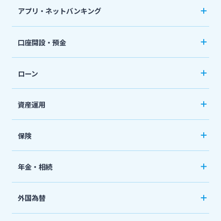
アプリ・ネットバンキング
みやぎんアプリ
口座開設・預金
個人向けネットバンキングサービス「いっちゃ
口座開設
ねっと」
ローン
普通預金など
カードローン
資産運用
定期預金
「おまかせくん」
投資信託
おまとめローン
保険
国債
「おまとめ1（ワン）」
ペット保険
年金・相続
住宅ローン
ネット定期保険
年金自動受取サービス
フリーローン
外国為替
ネット医療保険
国民年金基金
マイカーローン
外国送金