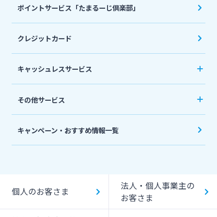
死亡保険（生命保険）
ポイントサービス「たまるーじ倶楽部」
個人型確定拠出年金（iDeCo）
リバースモーゲージ
外貨両替・円建小切手取立
生命保険
相続関連サービス
クレジットカード
ローンシミュレーション
外貨預金
損害保険
キャッシュレスサービス
キャッシュレス決済サービスへの口座登録方法
その他サービス
について
スポーツくじ「宮崎銀行toto」
みやぎんPay
キャンペーン・おすすめ情報一覧
ペイジー口座振替受付サービス
J-Coin Pay
貸金庫のご利用
Bank Pay
法人・個人事業主の
個人のお客さま
デビットカード
お客さま