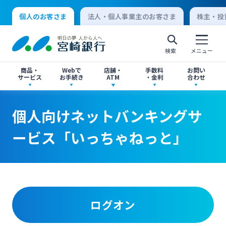
個人のお客さま
法人・個人事業主のお客さま
株主・投
検索
メニュー
商品・
Webで
店舗・
手数料
お問い
サービス
お手続き
ATM
・金利
合わせ
アプリ・ネットバンキング
口座開設
店舗・ATM検索
手数料一覧
よくあるご質問
個人向けネットバンキングサ
個人向けインターネットバンキング
ービス「いっちゃねっと」
口座開設・預金
各種お手続き
ATMサービス
金利一覧
お問い合わせ先一覧
ログオン
ローン
各種ローン
ご相談・ご予約
ご意見・ご要望
閉じる
法人向けインターネットバンキング
ログオン
資産運用
投資信託
サイトマップ
閉じる