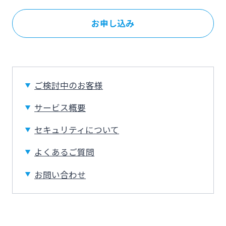
ログオン
お申し込み
保険
定期的なお客さま情報ご提供のお願い
チャットで相談
みやぎんMikatanoシリーズ
年金・相続
Request to present your residence card
閉じる
ログオン
ご検討中のお客様
外国為替
閉じる
サービス概要
セキュリティについて
ポイントサービス「たまるーじ倶楽部」
よくあるご質問
チャットで相談
よくあるご質問
クレジットカード
お問い合わせ
English
キャッシュレスサービス
個人のお客さま