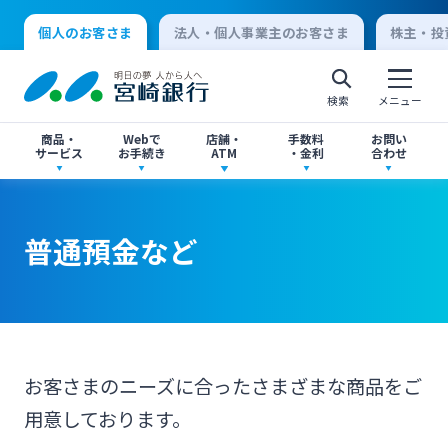
個人のお客さま
法人・個人事業主のお客さま
株主・投
検索
メニュー
商品・
Webで
店舗・
手数料
お問い
サービス
お手続き
ATM
・金利
合わせ
アプリ・ネットバンキング
口座開設
店舗・ATM検索
手数料一覧
よくあるご質問
普通預金など
個人向けインターネットバンキング
口座開設・預金
各種お手続き
ATMサービス
金利一覧
お問い合わせ先一覧
ログオン
ローン
各種ローン
ご相談・ご予約
ご意見・ご要望
閉じる
お客さまのニーズに合ったさまざまな商品をご
法人向けインターネットバンキング
用意しております。
資産運用
投資信託
サイトマップ
閉じる