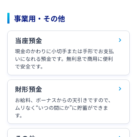
スポーツくじ「宮崎銀行toto」
事業用・その他
法人・個人事業主のお客さま
その他サービス
当座預金
株主・投資家の皆さま
現金のかわりに小切手または手形でお支払
閉じる
いになれる預金です。無利息で商用に便利
宮崎銀行について
で安全です。
ニュースリリース一覧
財形預金
お給料、ボーナスからの天引きですので、
採用情報
ムリなく“いつの間にか”に貯蓄ができま
す。
お問い合わせ先一覧