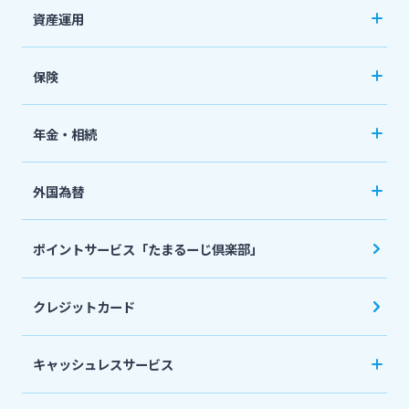
カードローン
資産運用
定期預金
「おまかせくん」
投資信託
おまとめローン
保険
国債
「おまとめ1（ワン）」
ペット保険
年金・相続
住宅ローン
ネット定期保険
年金自動受取サービス
フリーローン
外国為替
ネット医療保険
国民年金基金
マイカーローン
外国送金
死亡保険（生命保険）
ポイントサービス「たまるーじ倶楽部」
個人型確定拠出年金（iDeCo）
リバースモーゲージ
外貨両替・円建小切手取立
生命保険
相続関連サービス
クレジットカード
ローンシミュレーション
外貨預金
損害保険
キャッシュレスサービス
キャッシュレス決済サービスへの口座登録方法