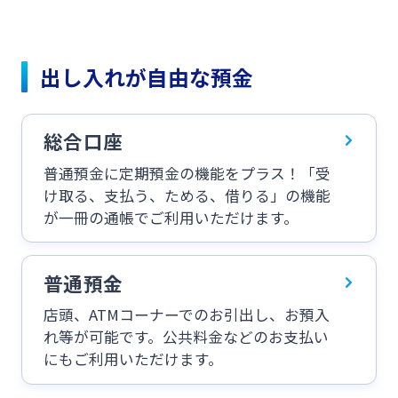
ログオン
保険
定期的なお客さま情報ご提供のお願い
チャットで相談
出し入れが自由な預金
みやぎんMikatanoシリーズ
年金・相続
Request to present your residence card
閉じる
ログオン
総合口座
外国為替
普通預金に定期預金の機能をプラス！「受
閉じる
け取る、支払う、ためる、借りる」の機能
が一冊の通帳でご利用いただけます。
ポイントサービス「たまるーじ倶楽部」
よくあるご質問
チャットで相談
普通預金
クレジットカード
店頭、ATMコーナーでのお引出し、お預入
English
れ等が可能です。公共料金などのお支払い
キャッシュレスサービス
にもご利用いただけます。
個人のお客さま