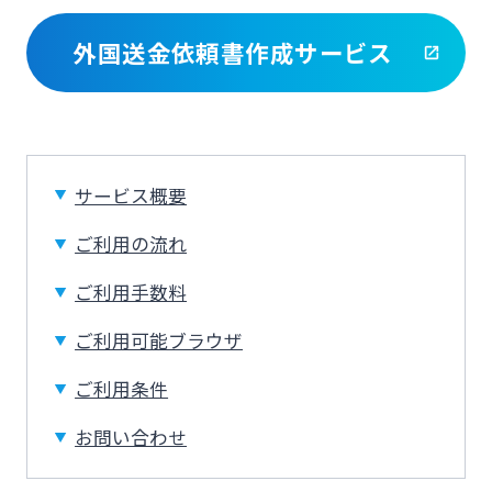
ログオン
外国送金依頼書作成サービス
保険
定期的なお客さま情報ご提供のお願い
チャットで相談
みやぎんMikatanoシリーズ
年金・相続
Request to present your residence card
閉じる
ログオン
サービス概要
外国為替
閉じる
ご利用の流れ
ポイントサービス「たまるーじ倶楽部」
ご利用手数料
よくあるご質問
チャットで相談
ご利用可能ブラウザ
キャッシュレスサービス
ご利用条件
English
お問い合わせ
スポーツくじ「宮崎銀行toto」
個人のお客さま