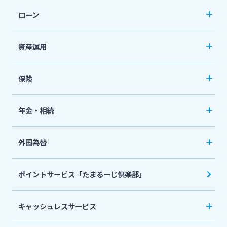
口座開設
ねっと」
ローン
普通預金など
カードローン
資産運用
定期預金
「おまかせくん」
投資信託
おまとめローン
保険
国債
「おまとめ1（ワン）」
ペット保険
年金・相続
住宅ローン
ネット定期保険
年金自動受取サービス
フリーローン
外国為替
ネット医療保険
国民年金基金
マイカーローン
外国送金
死亡保険（生命保険）
ポイントサービス「たまるーじ倶楽部」
個人型確定拠出年金（iDeCo）
リバースモーゲージ
外貨両替・円建小切手取立
生命保険
相続関連サービス
キャッシュレスサービス
ローンシミュレーション
外貨預金
損害保険