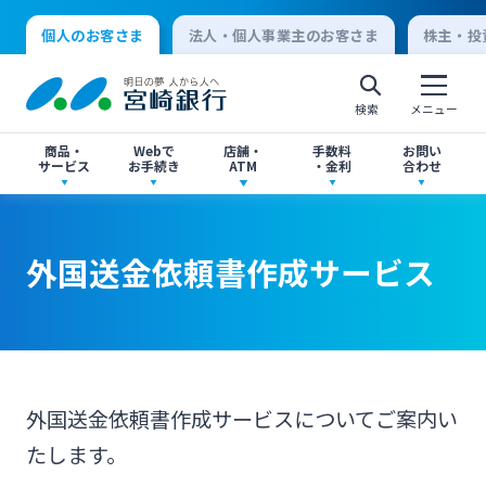
個人のお客さま
法人・個人事業主のお客さま
株主・投
検索
メニュー
商品・
Webで
店舗・
手数料
お問い
サービス
お手続き
ATM
・金利
合わせ
アプリ・ネットバンキング
口座開設
店舗・ATM検索
手数料一覧
よくあるご質問
外国送金依頼書作成サービス
個人向けインターネットバンキング
口座開設・預金
各種お手続き
ATMサービス
金利一覧
お問い合わせ先一覧
ログオン
ローン
各種ローン
ご相談・ご予約
ご意見・ご要望
閉じる
外国送金依頼書作成サービスについてご案内い
法人向けインターネットバンキング
たします。
資産運用
投資信託
サイトマップ
閉じる