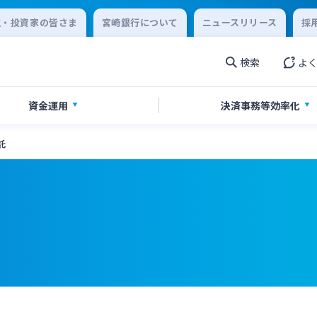
主・投資家の皆さま
宮崎銀行について
ニュースリリース
採
検索
よ
資金運用
決済事務等
効率化
託
金・経営サポート
金
ikatanoシリーズ
ジタル化支援
農業事業者サポート
投資信託
みやぎん「でんさいサービス
みやぎん Big Advance
着型支援
その他専門分野に関する支援
収サービス
売上金ATM収納サービス
閉じる
連
みやぎんビジネスローンプラザ
庫サービス
インターネット口座振替受付
閉じる
ん電子交付サービス
保証申込サービス
閉じる