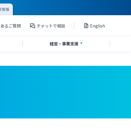
用情報
くあるご質問
チャットで相談
English
経営・
事業支援
」
私募債
国債
Web伝票作成サービス
シンジケートローン
海外進出支援
ペイジー口座振替受付サービス
グループ会社
サービス
てきぱきパソコンサービス
外国送金依頼書作成サービス