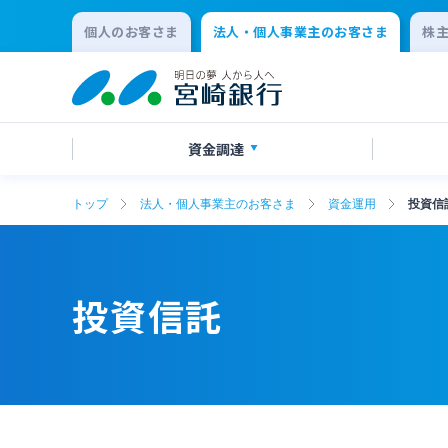
個人のお客さま
法人・個人事業主のお客さま
株
資金調達
トップ
法人・個人事業主のお客さま
資金運用
投資信
創業サポート
ご預金
法人向けネットバンキングサービス
事業承継・M&A
事業資
外貨預
みやぎんM
IT・デ
「てきぱきネット」
その他
SDGs宣言企業紹介
地域密
投資信託
変更届出書作成サービス
代金回
確定拠出年金
リース関
キャッシュレス決済サービス
夜間金
事業性融資電子契約サービス
みやぎ