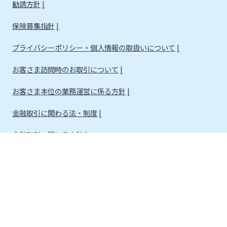
勧誘方針
保険募集指針
プライバシーポリシー・個人情報の取扱いについて
お客さま訪問時のお取引について
お客さま本位の業務運営に係る方針
金融取引に関わる法・制度
金融取引に関わる方針
株式会社宮崎銀行
金融機関コード：0184
登録金融機関 九州財務局長（登金）第5号 所属協会：日本証券業協会
信託契約代理業 登録番号 九州財務局長（代信）第8号
所属信託会社 三井住友信託銀行株式会社