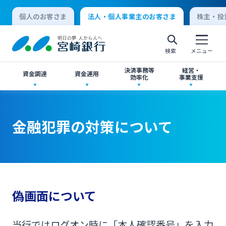
個人のお客さま
法人・個人事業主のお客さま
株主・投
検索
メニュー
決済事務等
経営・
資金調達
資金運用
効率化
事業支援
法人向けネットバンキングサービス「てきぱき
創業サポート
ご預金
事業承継・M&A
ネット」
金融犯罪の対策について
個人向けインターネットバンキング
事業資金・経営サポート
外貨預金
IT・デジタル化支援
みやぎんMikatanoシリーズ
ログオン
農業事業者サポート
投資信託
みやぎん Big Advance
みやぎん「でんさいサービス」
偽画面について
法人向けインターネットバンキング
私募債
国債
シンジケートローン
当行ではログオン時に「本人確認番号」を入力