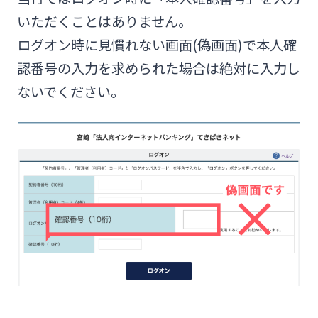
Web伝票作成サービス
ログオン
いただくことはありません。
その他
SDGs宣言企業紹介
閉じる
ログオン時に見慣れない画面(偽画面)で本人確
変更届出書作成サービス
みやぎんMikatanoシリーズ
認番号の入力を求められた場合は絶対に入力し
地域密着型支援
ないでください。
閉じる
代金回収サービス
ログオン
その他専門分野に関する支援
売上金ATM収納サービス
海外進出支援
ペイジー口座振替受付サービス
よくあるご質問
チャットで相談
確定拠出年金
キャッシュレス決済サービス
English
リース関連
夜間金庫サービス
個人のお客さま