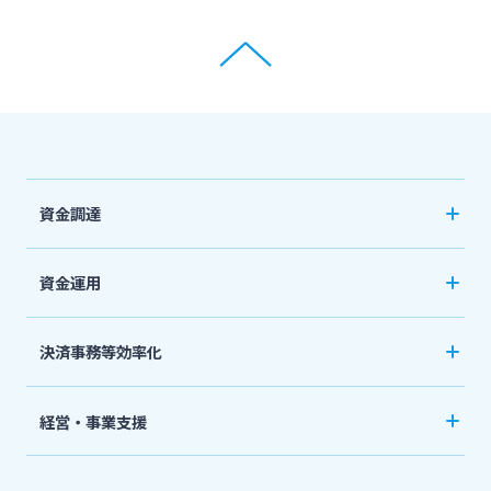
資金調達
創業サポート
資金運用
事業資金・経営サポート
ご預金
決済事務等効率化
農業事業者サポート
外貨預金
法人向けネットバンキングサービス「てきぱき
私募債
経営・事業支援
投資信託
ネット」
その他
事業承継・M&A
国債
みやぎんMikatanoシリーズ