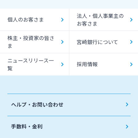
IT・デジタル化支援
みやぎん「でんさいサービス」
法人・個人事業主の
個人のお客さま
みやぎん Big Advance
お客さま
Web伝票作成サービス
ビジネスマッチング
株主・投資家の皆さ
変更届出書作成サービス
宮崎銀行について
ま
シンジケートローン
代金回収サービス
ニュースリリース一
SDGs宣言企業紹介
採用情報
覧
ペイジー口座振替受付サービス
地域密着型支援
売上金ATM収納サービス
その他専門分野に関する支援
キャッシュレス決済サービス
ヘルプ・お問い合わせ
海外進出支援
夜間金庫サービス
確定拠出年金
インターネット口座振替受付サービス
手数料・金利
リース関連
てきぱきパソコンサービス