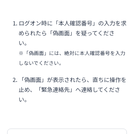
みやぎんビジネスローンプラザ
インターネット口座振替受付サービス
法人・個人事業主のお客さま
ログオン時に「本人確認番号」の入力を求
グループ会社
められたら「偽画面」を疑ってくださ
てきぱきパソコンサービス
株主・投資家の皆さま
い。
閉じる
※「偽画面」には、絶対に本人確認番号を入力
事業性融資電子契約サービス
宮崎銀行について
しないでください。
みやぎん電子交付サービス
「偽画面」が表示されたら、直ちに操作を
ニュースリリース一覧
止め、「緊急連絡先」へ連絡してくださ
保証申込サービス
い。
採用情報
外国送金依頼書作成サービス
お問い合わせ先一覧