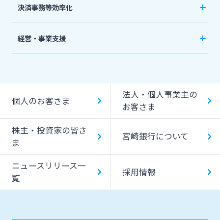
決済事務等効率化
農業事業者サポート
外貨預金
法人向けネットバンキングサービス「てきぱき
私募債
経営・事業支援
投資信託
ネット」
その他
事業承継・M&A
国債
みやぎんMikatanoシリーズ
IT・デジタル化支援
みやぎん「でんさいサービス」
法人・個人事業主の
個人のお客さま
みやぎん Big Advance
お客さま
Web伝票作成サービス
ビジネスマッチング
株主・投資家の皆さ
変更届出書作成サービス
宮崎銀行について
ま
シンジケートローン
代金回収サービス
ニュースリリース一
SDGs宣言企業紹介
採用情報
覧
ペイジー口座振替受付サービス
地域密着型支援
売上金ATM収納サービス
その他専門分野に関する支援