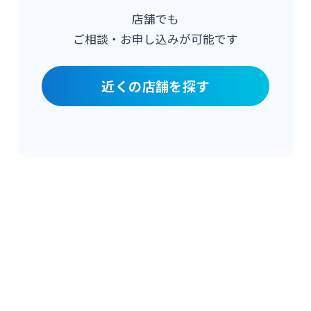
みやぎんビジネスローンプラザ
店舗でも
インターネット口座振替受付サービス
ご相談・お申し込みが可能です
法人・個人事業主のお客さま
グループ会社
てきぱきパソコンサービス
近くの店舗を探す
株主・投資家の皆さま
閉じる
事業性融資電子契約サービス
宮崎銀行について
みやぎん電子交付サービス
ニュースリリース一覧
保証申込サービス
採用情報
外国送金依頼書作成サービス
お問い合わせ先一覧