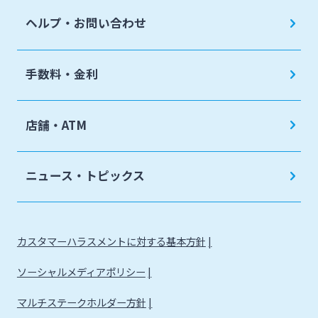
キャッシュレス決済サービス
ヘルプ・お問い合わせ
海外進出支援
夜間金庫サービス
確定拠出年金
インターネット口座振替受付サービス
手数料・金利
リース関連
てきぱきパソコンサービス
みやぎんビジネスローンプラザ
店舗・ATM
みやぎん電子交付サービス
保証申込サービス
ニュース・トピックス
カスタマーハラスメントに対する基本方針
ソーシャルメディアポリシー
マルチステークホルダー方針