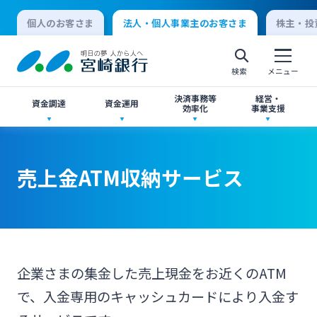
個人のお客さま
法人・個人事業主のお客さま
株主・投
検索
メニュー
決済事務等
経営・
資金調達
資金運用
効率化
事業支援
法人向けネットバンキングサービス「てきぱき
創業サポート
ご預金
事業承継・M&A
ネット」
売上金ATM収納サービス
個人向けインターネットバンキング
事業資金・経営サポート
外貨預金
IT・デジタル化支援
みやぎんMikatanoシリーズ
ログオン
農業事業者サポート
投資信託
みやぎん Big Advance
みやぎん「でんさいサービス」
企業さまの集金した売上現金をお近くのATM
法人向けインターネットバンキング
で、入金専用のキャッシュカードにより入金す
私募債
国債
シンジケートローン