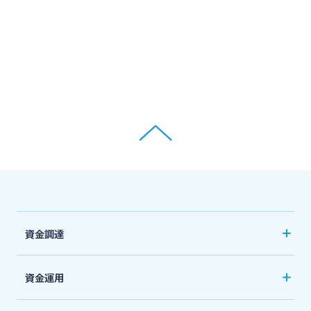
閉じる
資金調達
創業サポート
資金運用
事業資金・経営サポート
ご預金