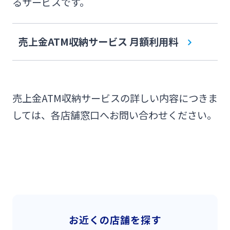
Web伝票作成サービス
るサービスです。
ログオン
その他
SDGs宣言企業紹介
閉じる
変更届出書作成サービス
売上金ATM収納サービス 月額利用料
みやぎんMikatanoシリーズ
地域密着型支援
閉じる
代金回収サービス
ログオン
その他専門分野に関する支援
売上金ATM収納サービスの詳しい内容につきま
売上金ATM収納サービス
しては、各店舗窓口へお問い合わせください。
海外進出支援
ペイジー口座振替受付サービス
よくあるご質問
チャットで相談
確定拠出年金
キャッシュレス決済サービス
English
リース関連
夜間金庫サービス
お近くの店舗を探す
個人のお客さま