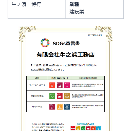
牛ノ濵 博行
業種
建設業