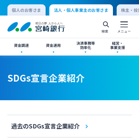
個人のお客さま
法人・個人事業主のお客さま
株主・投
検索
メニュー
決済事務等
経営・
資金調達
資金運用
効率化
事業支援
法人向けネットバンキングサービス「てきぱき
創業サポート
ご預金
事業承継・M&A
ネット」
SDGs宣言企業紹介
個人向けインターネットバンキング
事業資金・経営サポート
外貨預金
IT・デジタル化支援
みやぎんMikatanoシリーズ
ログオン
農業事業者サポート
投資信託
みやぎん Big Advance
みやぎん「でんさいサービス」
法人向けインターネットバンキング
過去のSDGs宣言企業紹介
私募債
国債
シンジケートローン