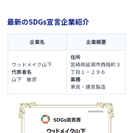
Web伝票作成サービス
ログオン
その他
SDGs宣言企業紹介
閉じる
最新のSDGs宣言企業紹介
変更届出書作成サービス
みやぎんMikatanoシリーズ
地域密着型支援
閉じる
企業名
企業概要
代金回収サービス
ログオン
その他専門分野に関する支援
住所
売上金ATM収納サービス
ウッドメイク山下
宮崎県延岡市西階町３
代表者名
丁目１－２９６
海外進出支援
山下 敏彦
業種
ペイジー口座振替受付サービス
家具・建具製造
よくあるご質問
チャットで相談
確定拠出年金
キャッシュレス決済サービス
English
リース関連
夜間金庫サービス
個人のお客さま