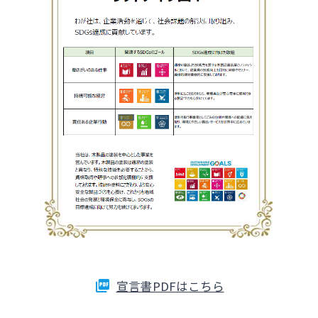
みやぎんビジネスローンプラザ
インターネット口座振替受付サービス
法人・個人事業主のお客さま
グループ会社
てきぱきパソコンサービス
株主・投資家の皆さま
閉じる
事業性融資電子契約サービス
宮崎銀行について
みやぎん電子交付サービス
ニュースリリース一覧
保証申込サービス
採用情報
外国送金依頼書作成サービス
宣言書PDFはこちら
お問い合わせ先一覧