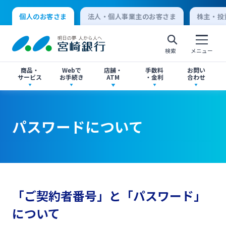
個人のお客さま
法人・個人事業主のお客さま
株主・投
検索
メニュー
商品・
Webで
店舗・
手数料
お問い
サービス
お手続き
ATM
・金利
合わせ
アプリ・ネットバンキング
口座開設
店舗・ATM検索
手数料一覧
よくあるご質問
パスワードについて
個人向けインターネットバンキング
口座開設・預金
各種お手続き
ATMサービス
金利一覧
お問い合わせ先一覧
ログオン
ローン
各種ローン
ご相談・ご予約
ご意見・ご要望
閉じる
「ご契約者番号」と「パスワード」
法人向けインターネットバンキング
について
資産運用
投資信託
サイトマップ
閉じる