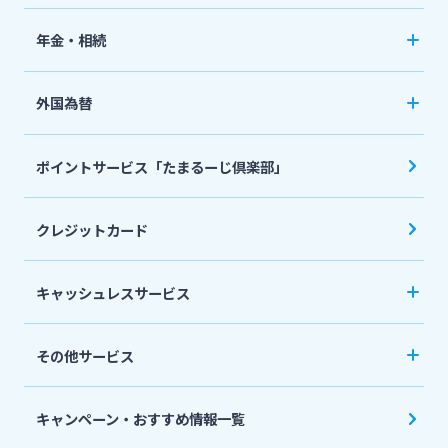
国債
「おまとめ1（ワン）」
ペット保険
年金・相続
住宅ローン
ネット定期保険
年金自動受取サービス
フリーローン
外国為替
ネット医療保険
国民年金基金
マイカーローン
外国送金
死亡保険（生命保険）
ポイントサービス「たまるーじ倶楽部」
個人型確定拠出年金（iDeCo）
リバースモーゲージ
外貨両替・円建小切手取立
生命保険
相続関連サービス
クレジットカード
ローンシミュレーション
外貨預金
損害保険
キャッシュレスサービス
キャッシュレス決済サービスへの口座登録方法
その他サービス
について
スポーツくじ「宮崎銀行toto」
みやぎんPay
キャンペーン・おすすめ情報一覧
ペイジー口座振替受付サービス