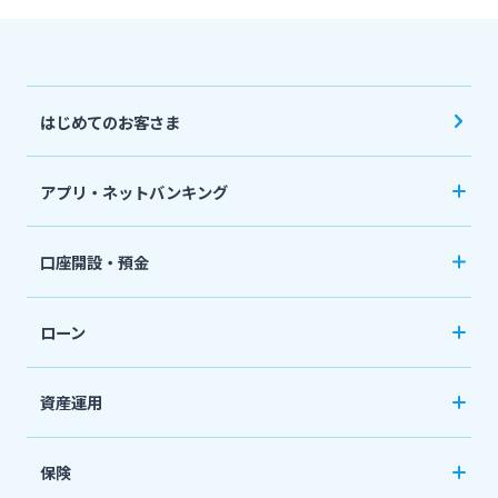
はじめてのお客さま
アプリ・ネットバンキング
みやぎんアプリ
口座開設・預金
個人向けネットバンキングサービス「いっちゃ
口座開設
ねっと」
ローン
普通預金など
カードローン
資産運用
定期預金
「おまかせくん」
投資信託
おまとめローン
保険