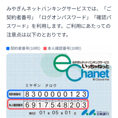
ログオン
みやぎんネットバンキングサービスでは、「ご
保険
定期的なお客さま情報ご提供のお願い
チャットで相談
契約者番号」「ログオンパスワード」「確認パ
みやぎんMikatanoシリーズ
スワード」を利用します。ご利用にあたっての
年金・相続
Request to present your residence card
閉じる
注意点は以下のとおりです。
ログオン
外国為替
閉じる
ポイントサービス「たまるーじ倶楽部」
よくあるご質問
チャットで相談
クレジットカード
English
キャッシュレスサービス
個人のお客さま