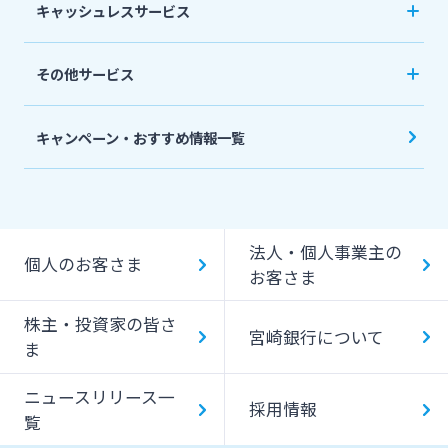
相続関連サービス
キャッシュレスサービス
ローンシミュレーション
外貨預金
損害保険
キャッシュレス決済サービスへの口座登録方法
その他サービス
について
スポーツくじ「宮崎銀行toto」
みやぎんPay
キャンペーン・おすすめ情報一覧
ペイジー口座振替受付サービス
J-Coin Pay
貸金庫のご利用
Bank Pay
法人・個人事業主の
個人のお客さま
デビットカード
お客さま
株主・投資家の皆さ
宮崎銀行について
ま
ニュースリリース一
採用情報
覧