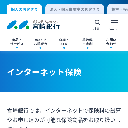
個人のお客さま
法人・個人事業主のお客さま
株主・投
検索
メニュー
商品・
Webで
店舗・
手数料
お問い
サービス
お手続き
ATM
・金利
合わせ
アプリ・ネットバンキング
口座開設
店舗・ATM検索
手数料一覧
よくあるご質問
インターネット保険
個人向けインターネットバンキング
口座開設・預金
各種お手続き
ATMサービス
金利一覧
お問い合わせ先一覧
ログオン
ローン
各種ローン
ご相談・ご予約
ご意見・ご要望
閉じる
宮崎銀行では、インターネットで保険料の試算
法人向けインターネットバンキング
やお申し込みが可能な保険商品をお取り扱いし
資産運用
投資信託
サイトマップ
閉じる