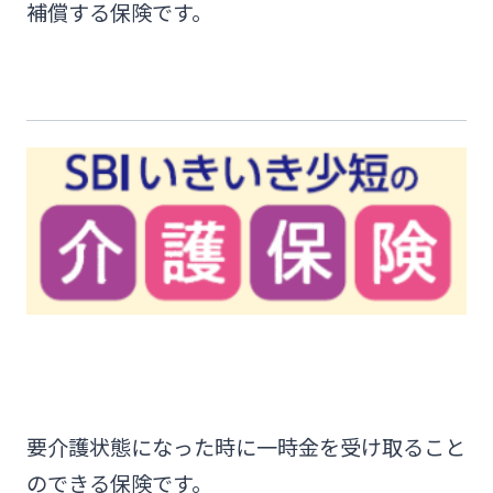
補償する保険です。
その他サービス
法人・個人事業主のお客さま
閉じる
株主・投資家の皆さま
宮崎銀行について
ニュースリリース一覧
採用情報
要介護状態になった時に一時金を受け取ること
お問い合わせ先一覧
のできる保険です。