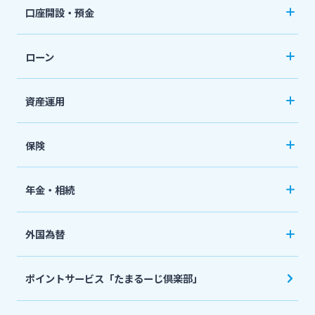
みやぎんアプリ
口座開設・預金
個人向けネットバンキングサービス「いっちゃ
口座開設
ねっと」
ローン
普通預金など
カードローン
資産運用
定期預金
「おまかせくん」
投資信託
おまとめローン
保険
国債
「おまとめ1（ワン）」
ペット保険
年金・相続
住宅ローン
ネット定期保険
年金自動受取サービス
フリーローン
外国為替
ネット医療保険
国民年金基金
マイカーローン
外国送金
死亡保険（生命保険）
ポイントサービス「たまるーじ倶楽部」
個人型確定拠出年金（iDeCo）
リバースモーゲージ
外貨両替・円建小切手取立
生命保険