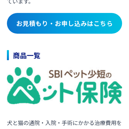
ています。
ログオン
保険
定期的なお客さま情報ご提供のお願い
チャットで相談
お見積もり・お申し込みはこちら
みやぎんMikatanoシリーズ
年金・相続
Request to present your residence card
閉じる
ログオン
商品一覧
外国為替
閉じる
ポイントサービス「たまるーじ倶楽部」
よくあるご質問
チャットで相談
キャッシュレスサービス
English
スポーツくじ「宮崎銀行toto」
犬と猫の通院・入院・手術にかかる治療費用を
個人のお客さま