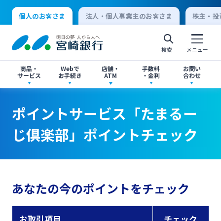
個人のお客さま
法人・個人事業主のお客さま
株主・投
検索
メニュー
商品・
Webで
店舗・
手数料
お問い
サービス
お手続き
ATM
・金利
合わせ
アプリ・ネットバンキング
口座開設
店舗・ATM検索
手数料一覧
よくあるご質問
ポイントサービス「たまるー
個人向けインターネットバンキング
じ倶楽部」ポイントチェック
口座開設・預金
各種お手続き
ATMサービス
金利一覧
お問い合わせ先一覧
ログオン
ローン
各種ローン
ご相談・ご予約
ご意見・ご要望
閉じる
あなたの今のポイントをチェック
法人向けインターネットバンキング
資産運用
投資信託
サイトマップ
閉じる
お取引項目
チェック