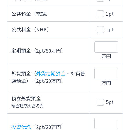
スポーツくじ「宮崎銀行toto」
公共料金（電話）
1pt
法人・個人事業主のお客さま
その他サービス
公共料金（NHK）
1pt
株主・投資家の皆さま
閉じる
定期預金（2pt/50万円）
万円
宮崎銀行について
外貨預金（
外貨定期預金
・外貨普
ニュースリリース一覧
通預金）（2pt/20万円）
万円
積立外貨預金
採用情報
5pt
積立残高のある方
お問い合わせ先一覧
投資信託
（2pt/20万円）