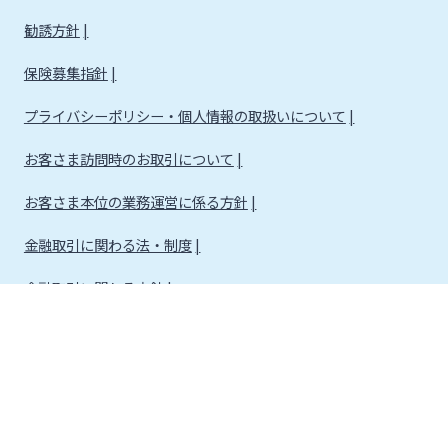
勧誘方針
保険募集指針
プライバシーポリシー・個人情報の取扱いについて
お客さま訪問時のお取引について
お客さま本位の業務運営に係る方針
金融取引に関わる法・制度
金融取引に関わる方針
株式会社宮崎銀行
金融機関コード：0184
登録金融機関 九州財務局長（登金）第5号 所属協会：日本証券業協会