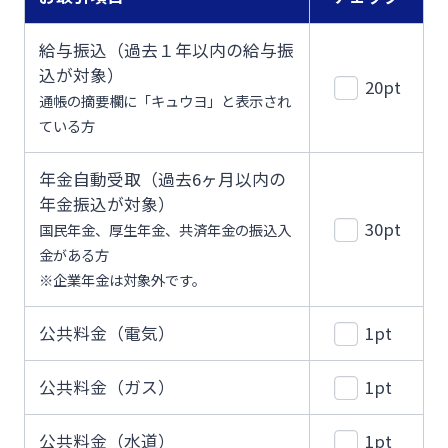
ログオン
保険
定期的なお客さま情報ご提供のお願い
チャットで相談
給与振込（過去１年以内の給与振
込が対象）
20pt
みやぎんMikatanoシリーズ
通帳の摘要欄に「キュウヨ」と表示され
年金・相続
Request to present your residence card
ている方
閉じる
ログオン
年金自動受取（過去6ヶ月以内の
外国為替
閉じる
年金振込が対象）
30pt
国民年金、厚生年金、共済年金の振込入
金がある方
ポイントサービス「たまるーじ倶楽部」
※企業年金は対象外です。
よくあるご質問
チャットで相談
クレジットカード
公共料金（電気）
1pt
English
公共料金（ガス）
1pt
キャッシュレスサービス
公共料金（水道）
1pt
個人のお客さま