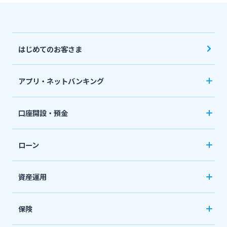
はじめてのお客さま
アプリ・ネットバンキング
みやぎんアプリ
口座開設・預金
個人向けネットバンキングサービス「いっちゃ
口座開設
ねっと」
ローン
普通預金など
カードローン
資産運用
定期預金
「おまかせくん」
投資信託
おまとめローン
保険
国債
「おまとめ1（ワン）」