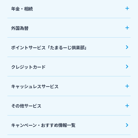
ペット保険
年金・相続
住宅ローン
ネット定期保険
年金自動受取サービス
フリーローン
外国為替
ネット医療保険
国民年金基金
マイカーローン
外国送金
死亡保険（生命保険）
ポイントサービス「たまるーじ倶楽部」
個人型確定拠出年金（iDeCo）
リバースモーゲージ
外貨両替・円建小切手取立
生命保険
相続関連サービス
クレジットカード
ローンシミュレーション
外貨預金
損害保険
キャッシュレスサービス
キャッシュレス決済サービスへの口座登録方法
その他サービス
について
スポーツくじ「宮崎銀行toto」
みやぎんPay
キャンペーン・おすすめ情報一覧
ペイジー口座振替受付サービス