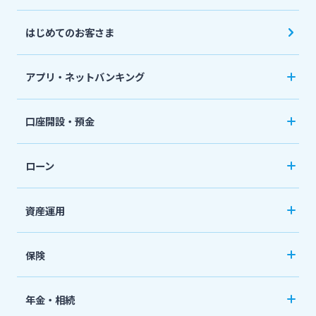
はじめてのお客さま
アプリ・ネットバンキング
みやぎんアプリ
口座開設・預金
個人向けネットバンキングサービス「いっちゃ
口座開設
ねっと」
ローン
普通預金など
カードローン
資産運用
定期預金
「おまかせくん」
投資信託
おまとめローン
保険
国債
「おまとめ1（ワン）」
ペット保険
年金・相続
住宅ローン