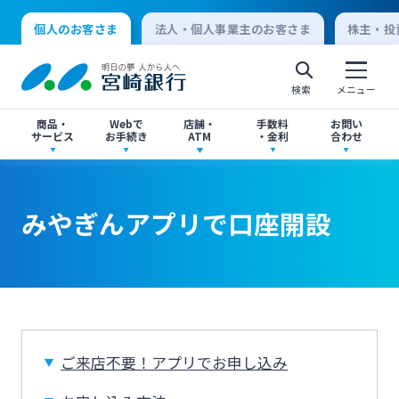
個人のお客さま
法人・個人事業主のお客さま
株主・投
検索
メニュー
商品・
Webで
店舗・
手数料
お問い
サービス
お手続き
ATM
・金利
合わせ
アプリ・ネットバンキング
口座開設
店舗・ATM検索
手数料一覧
よくあるご質問
みやぎんアプリで口座開設
個人向けインターネットバンキング
口座開設・預金
各種お手続き
ATMサービス
金利一覧
お問い合わせ先一覧
ログオン
ローン
各種ローン
ご相談・ご予約
ご意見・ご要望
閉じる
法人向けインターネットバンキング
ご来店不要！アプリでお申し込み
資産運用
投資信託
サイトマップ
閉じる