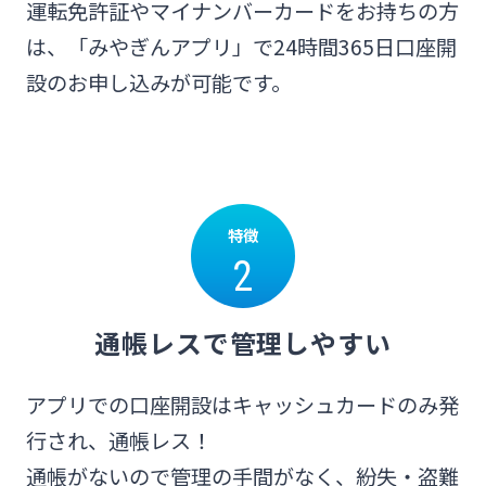
運転免許証やマイナンバーカードをお持ちの方
その他サービス
は、「みやぎんアプリ」で24時間365日口座開
法人・個人事業主のお客さま
設のお申し込みが可能です。
閉じる
株主・投資家の皆さま
宮崎銀行について
特徴
2
ニュースリリース一覧
通帳レスで管理しやすい
採用情報
アプリでの口座開設はキャッシュカードのみ発
行され、通帳レス！
お問い合わせ先一覧
通帳がないので管理の手間がなく、紛失・盗難