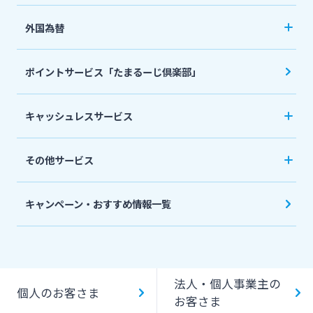
ネット定期保険
年金自動受取サービス
フリーローン
外国為替
ネット医療保険
国民年金基金
マイカーローン
外国送金
死亡保険（生命保険）
ポイントサービス「たまるーじ倶楽部」
個人型確定拠出年金（iDeCo）
リバースモーゲージ
外貨両替・円建小切手取立
生命保険
相続関連サービス
キャッシュレスサービス
ローンシミュレーション
外貨預金
損害保険
キャッシュレス決済サービスへの口座登録方法
その他サービス
について
スポーツくじ「宮崎銀行toto」
みやぎんPay
キャンペーン・おすすめ情報一覧
ペイジー口座振替受付サービス
J-Coin Pay
貸金庫のご利用
Bank Pay
法人・個人事業主の
個人のお客さま
デビットカード
お客さま