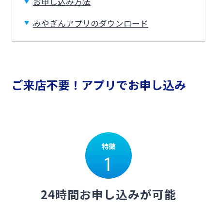
お申し込み方法
ログオン
保険
定期的なお客さま情報ご提供のお願い
チャットで相談
みやぎんアプリのダウンロード
みやぎんMikatanoシリーズ
年金・相続
Request to present your residence card
閉じる
ログオン
ご来店不要！アプリでお申し込み
外国為替
閉じる
ポイントサービス「たまるーじ倶楽部」
よくあるご質問
チャットで相談
特徴
キャッシュレスサービス
1
English
24時間お申し込みが可能
スポーツくじ「宮崎銀行toto」
個人のお客さま