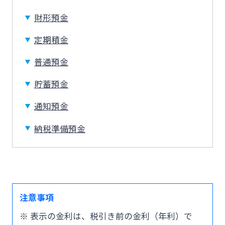
みやぎんMikatanoシリーズ
財形預金
定期積金
ログオン
普通預金
貯蓄預金
通知預金
よくあるご質問
チャットで相談
納税準備預金
English
個人のお客さま
注意事項
※ 表示の金利は、税引き前の金利（年利）で