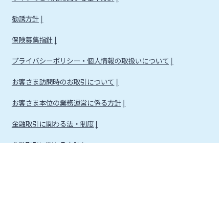
勧誘方針
保険募集指針
プライバシーポリシー・個人情報の取扱いについて
お客さま訪問時のお取引について
お客さま本位の業務運営に係る方針
金融取引に関わる法・制度
金融取引に関わる方針
株式会社宮崎銀行
金融機関コード：0184
登録金融機関 九州財務局長（登金）第5号 所属協会：日本証券業協会