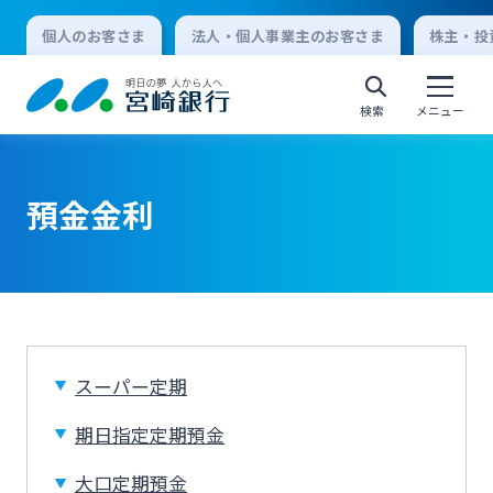
個人のお客さま
法人・個人事業主のお客さま
株主・投
検索
メニュー
預金金利
個人向けインターネットバンキング
ログオン
法人向けインターネットバンキング
スーパー定期
期日指定定期預金
ログオン
大口定期預金