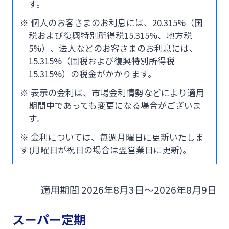
す。
法人・個人事業主のお客さま
※ 個人のお客さまのお利息には、20.315%（国
税および復興特別所得税15.315%、地方税
株主・投資家の皆さま
5%）、法人などのお客さまのお利息には、
15.315%（国税および復興特別所得税
15.315%）の税金がかかります。
宮崎銀行について
※ 表示の金利は、市場金利情勢などにより適用
期間中であっても変更になる場合がございま
ニュースリリース一覧
す。
※ 金利については、毎週月曜日に更新いたしま
す(月曜日が祝日の場合は翌営業日に更新)。
採用情報
お問い合わせ先一覧
適用期間
2026年8月3日～2026年8月9日
スーパー定期