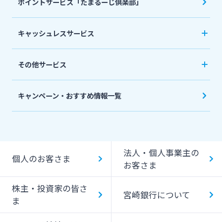
ポイントサービス「たまるーじ倶楽部」
個人型確定拠出年金（iDeCo）
リバースモーゲージ
外貨両替・円建小切手取立
生命保険
相続関連サービス
キャッシュレスサービス
ローンシミュレーション
外貨預金
損害保険
キャッシュレス決済サービスへの口座登録方法
その他サービス
について
スポーツくじ「宮崎銀行toto」
みやぎんPay
キャンペーン・おすすめ情報一覧
ペイジー口座振替受付サービス
J-Coin Pay
貸金庫のご利用
Bank Pay
法人・個人事業主の
個人のお客さま
デビットカード
お客さま
株主・投資家の皆さ
宮崎銀行について
ま