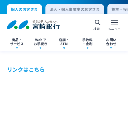
個人のお客さま
法人・個人事業主のお客さま
株主・投
検索
メニュー
商品・
Webで
店舗・
手数料
お問い
サービス
お手続き
ATM
・金利
合わせ
アプリ・ネットバンキング
口座開設
店舗・ATM検索
手数料一覧
よくあるご質問
リンクはこちら
個人向けインターネットバンキング
口座開設・預金
各種お手続き
ATMサービス
金利一覧
お問い合わせ先一覧
ログオン
ローン
各種ローン
ご相談・ご予約
ご意見・ご要望
閉じる
法人向けインターネットバンキング
資産運用
投資信託
サイトマップ
閉じる