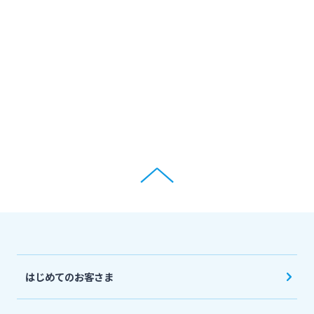
ログオン
保険
定期的なお客さま情報ご提供のお願い
チャットで相談
みやぎんMikatanoシリーズ
年金・相続
Request to present your residence card
閉じる
ログオン
外国為替
閉じる
ポイントサービス「たまるーじ倶楽部」
よくあるご質問
チャットで相談
キャッシュレスサービス
English
はじめてのお客さま
スポーツくじ「宮崎銀行toto」
個人のお客さま