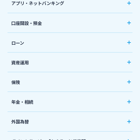
アプリ・ネットバンキング
その他サービス
みやぎんアプリ
法人・個人事業主のお客さま
口座開設・預金
個人向けネットバンキングサービス「いっちゃ
閉じる
口座開設
ねっと」
株主・投資家の皆さま
ローン
普通預金など
カードローン
資産運用
宮崎銀行について
定期預金
「おまかせくん」
投資信託
おまとめローン
保険
ニュースリリース一覧
国債
「おまとめ1（ワン）」
ペット保険
年金・相続
住宅ローン
採用情報
ネット定期保険
年金自動受取サービス
フリーローン
外国為替
ネット医療保険
国民年金基金
お問い合わせ先一覧
マイカーローン
外国送金
死亡保険（生命保険）