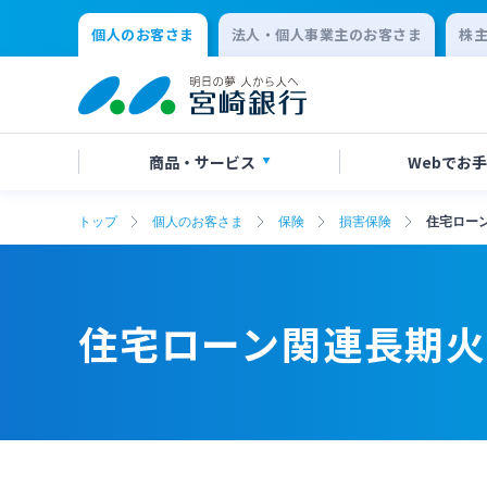
個人のお客さま
法人・個人事業主のお客さま
株
商品・
サービス
Webで
お手
トップ
個人のお客さま
保険
損害保険
住宅ロー
アプリ・ネットバンキング
口座開設
店舗・ATM検索
手数料一覧
よくあるご質問
口座開
各種お
ATMサ
金利一
お問い
保険
定期的なお客さま情報ご提供のお願い
チャットで相談
年金・
Request
住宅ローン関連長期
residen
クレジットカード
キャッ