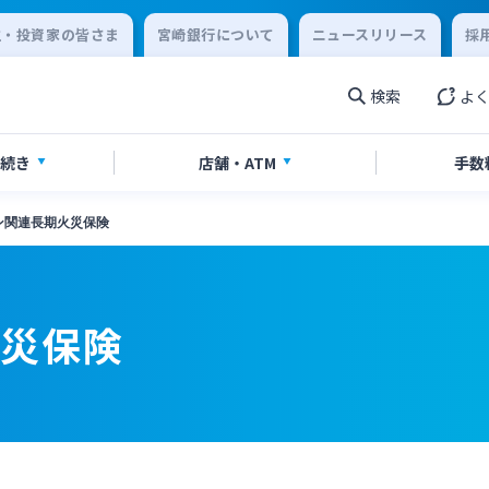
主・投資家の皆さま
宮崎銀行について
ニュースリリース
採
検索
よ
続き
店舗・
ATM
手数
ン関連長期火災保険
設・預金
手続き
ービス
覧
合わせ先一覧
ローン
各種ローン
ご相談・ご予約
ご意見・ご要望
相続
 to present your
外国為替
火災保険
ce card
閉じる
閉じる
シュレスサービス
スポーツくじ「宮崎銀行toto
閉じる
閉じる