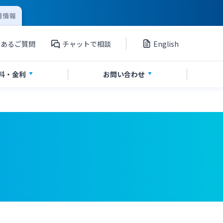
用情報
くあるご質問
チャットで相談
English
料
・金利
お問い
合わせ
資産運用
投資信託
サイトマップ
ポイントサービス「たまるーじ倶楽
部」
」
その他サービス