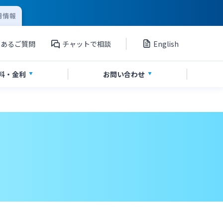
用情報
くあるご質問
チャットで相談
English
料
・金利
お問い
合わせ
資産運用
投資信託
サイトマップ
ポイントサービス「たまるーじ倶楽
部」
」
その他サービス