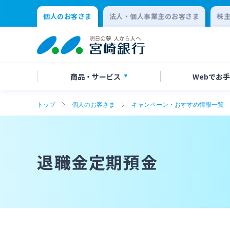
個人のお客さま
法人・個人事業主のお客さま
株
商品・
サービス
Webで
お手
トップ
個人のお客さま
キャンペーン・おすすめ情報一覧
アプリ・ネットバンキング
口座開設
店舗・ATM検索
手数料一覧
よくあるご質問
口座開
各種お
ATMサ
金利一
お問い
保険
定期的なお客さま情報ご提供のお願い
チャットで相談
年金・
Request
退職金定期預金
residen
クレジットカード
キャッ