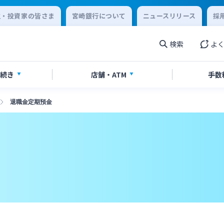
主・投資家の皆さま
宮崎銀行について
ニュースリリース
採
検索
よ
続き
店舗・
ATM
手数
退職金定期預金
設・預金
手続き
ービス
覧
合わせ先一覧
ローン
各種ローン
ご相談・ご予約
ご意見・ご要望
相続
 to present your
外国為替
ce card
閉じる
閉じる
シュレスサービス
スポーツくじ「宮崎銀行toto
閉じる
閉じる