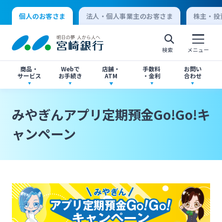
個人のお客さま
法人・個人事業主のお客さま
株主・投
検索
メニュー
商品・
Webで
店舗・
手数料
お問い
サービス
お手続き
ATM
・金利
合わせ
アプリ・ネットバンキング
口座開設
店舗・ATM検索
手数料一覧
よくあるご質問
みやぎんアプリ定期預金Go!Go!キ
個人向けインターネットバンキング
ャンペーン
口座開設・預金
各種お手続き
ATMサービス
金利一覧
お問い合わせ先一覧
ログオン
ローン
各種ローン
ご相談・ご予約
ご意見・ご要望
閉じる
法人向けインターネットバンキング
資産運用
投資信託
サイトマップ
閉じる