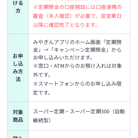
ける
スポーツくじ「宮崎銀行toto」
※定期預金の口座開設には口座連携の
方
審査（本人確認）が必要で、翌営業日
法人・個人事業主のお客さま
以降に確認完了となります。
その他サービス
みやぎんアプリのホーム画面「定期預
株主・投資家の皆さま
金」→「キャンペーン定期預金」から
閉じる
お申
お申し込みいただけます。
し込
宮崎銀行について
※窓口・ATMからのお預け入れは対象
み方
外です。
法
※スマートフォンからのお申し込み限
ニュースリリース一覧
定です。
採用情報
スーパー定期・スーパー定期300（自動
対象
商品
継続型）
お問い合わせ先一覧