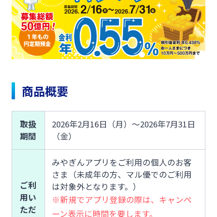
ログオン
保険
定期的なお客さま情報ご提供のお願い
チャットで相談
みやぎんMikatanoシリーズ
年金・相続
Request to present your residence card
閉じる
ログオン
商品概要
外国為替
閉じる
取扱
2026年2月16日（月）～2026年7月31日
ポイントサービス「たまるーじ倶楽部」
期間
（金）
よくあるご質問
チャットで相談
クレジットカード
みやぎんアプリをご利用の個人のお客
English
さま（未成年の方、マル優でのご利用
ご利
は対象外となります。）
キャッシュレスサービス
用い
※新規でアプリ登録の際は、キャンペ
ただ
ーン表示に時間を要します。
個人のお客さま