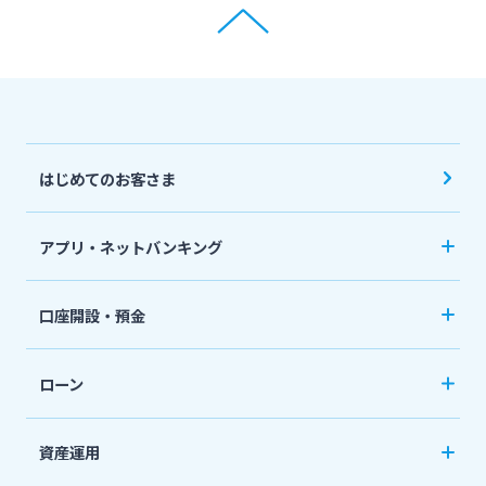
はじめてのお客さま
アプリ・ネットバンキング
みやぎんアプリ
口座開設・預金
個人向けネットバンキングサービス「いっちゃ
口座開設
ねっと」
ローン
普通預金など
カードローン
資産運用
定期預金
「おまかせくん」