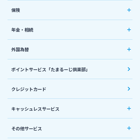
投資信託
おまとめローン
保険
国債
「おまとめ1（ワン）」
ペット保険
年金・相続
住宅ローン
ネット定期保険
年金自動受取サービス
フリーローン
外国為替
ネット医療保険
国民年金基金
マイカーローン
外国送金
死亡保険（生命保険）
ポイントサービス「たまるーじ倶楽部」
個人型確定拠出年金（iDeCo）
リバースモーゲージ
外貨両替・円建小切手取立
生命保険
相続関連サービス
クレジットカード
ローンシミュレーション
外貨預金
損害保険
キャッシュレスサービス
キャッシュレス決済サービスへの口座登録方法
その他サービス
について