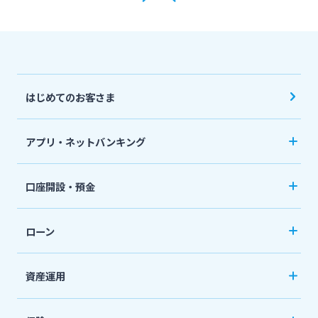
はじめてのお客さま
アプリ・ネットバンキング
みやぎんアプリ
口座開設・預金
個人向けネットバンキングサービス「いっちゃ
口座開設
ねっと」
ローン
普通預金など
カードローン
資産運用
定期預金
「おまかせくん」
投資信託