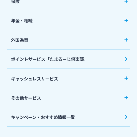
おまとめローン
保険
国債
「おまとめ1（ワン）」
ペット保険
年金・相続
住宅ローン
ネット定期保険
年金自動受取サービス
フリーローン
外国為替
ネット医療保険
国民年金基金
マイカーローン
外国送金
死亡保険（生命保険）
ポイントサービス「たまるーじ倶楽部」
個人型確定拠出年金（iDeCo）
リバースモーゲージ
外貨両替・円建小切手取立
生命保険
相続関連サービス
キャッシュレスサービス
ローンシミュレーション
外貨預金
損害保険
キャッシュレス決済サービスへの口座登録方法
その他サービス
について
スポーツくじ「宮崎銀行toto」
みやぎんPay
キャンペーン・おすすめ情報一覧
ペイジー口座振替受付サービス
J-Coin Pay