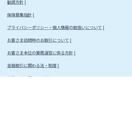
勧誘方針
保険募集指針
プライバシーポリシー・個人情報の取扱いについて
お客さま訪問時のお取引について
お客さま本位の業務運営に係る方針
金融取引に関わる法・制度
金融取引に関わる方針
株式会社宮崎銀行
金融機関コード：0184
登録金融機関 九州財務局長（登金）第5号 所属協会：日本証券業協会
信託契約代理業 登録番号 九州財務局長（代信）第8号
所属信託会社 三井住友信託銀行株式会社