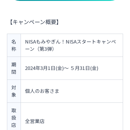
その他サービス
法人・個人事業主のお客さま
【キャンペーン概要】
閉じる
株主・投資家の皆さま
名
NISAもみやぎん！NISAスタートキャンペ
称
ーン（第3弾）
宮崎銀行について
期
2024年3月1日(金)～ ５月31日(金)
間
ニュースリリース一覧
対
個人のお客さま
象
採用情報
取
扱
全営業店
お問い合わせ先一覧
店