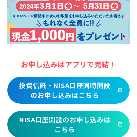
ログオン
保険
定期的なお客さま情報ご提供のお願い
チャットで相談
みやぎんMikatanoシリーズ
年金・相続
Request to present your residence card
閉じる
ログオン
外国為替
閉じる
お申し込みはアプリで完結！
ポイントサービス「たまるーじ倶楽部」
投資信託・NISA口座同時開設
よくあるご質問
チャットで相談
のお申し込みはこちら
キャッシュレスサービス
English
NISA口座開設のお申し込みは
スポーツくじ「宮崎銀行toto」
こちら
個人のお客さま