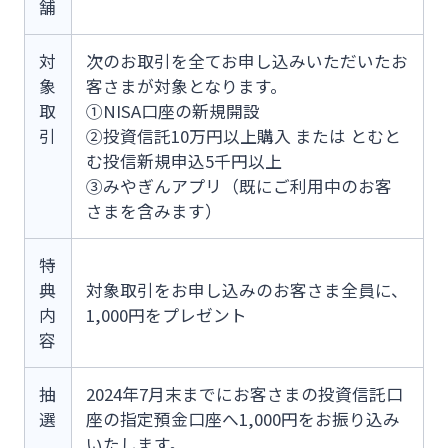
舗
対
次のお取引を全てお申し込みいただいたお
象
客さまが対象となります。
取
①NISA口座の新規開設
引
②投資信託10万円以上購入 または とむと
む投信新規申込5千円以上
③みやぎんアプリ（既にご利用中のお客
さまを含みます）
特
典
対象取引をお申し込みのお客さま全員に、
内
1,000円をプレゼント
容
抽
2024年7月末までにお客さまの投資信託口
選
座の指定預金口座へ1,000円をお振り込み
いたします。