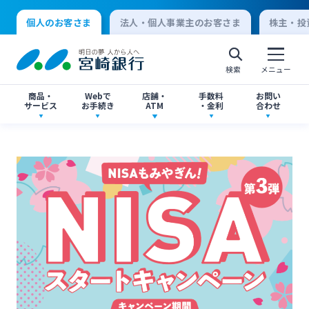
個人のお客さま
法人・個人事業主のお客さま
株主・投
検索
メニュー
商品・
Webで
店舗・
手数料
お問い
サービス
お手続き
ATM
・金利
合わせ
アプリ・ネットバンキング
口座開設
店舗・ATM検索
手数料一覧
よくあるご質問
個人向けインターネットバンキング
口座開設・預金
各種お手続き
ATMサービス
金利一覧
お問い合わせ先一覧
ログオン
ローン
各種ローン
ご相談・ご予約
ご意見・ご要望
閉じる
法人向けインターネットバンキング
資産運用
投資信託
サイトマップ
閉じる