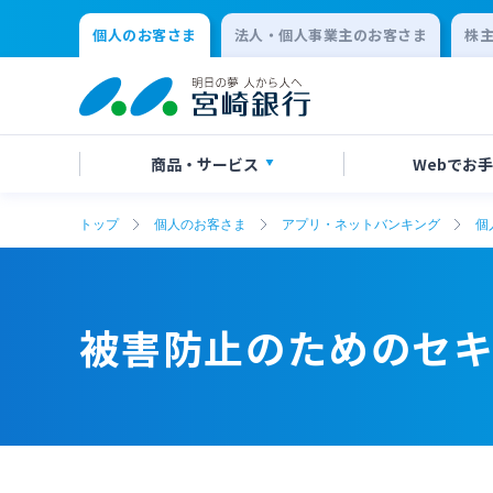
個人のお客さま
法人・個人事業主のお客さま
株
商品・
サービス
Webで
お手
トップ
個人のお客さま
アプリ・ネットバンキング
個
アプリ・ネットバンキング
口座開設
店舗・ATM検索
手数料一覧
よくあるご質問
口座開
各種お
ATMサ
金利一
お問い
保険
定期的なお客さま情報ご提供のお願い
チャットで相談
年金・
Request
被害防止のためのセ
residen
キャッシュレスサービス
スポーツ