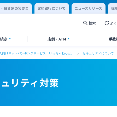
主・投資家の皆さま
宮崎銀行について
ニュースリリース
採
検索
よ
続き
店舗・
ATM
手数
人向けネットバンキングサービス「いっちゃねっと」
セキュリティについて
設・預金
手続き
ービス
覧
合わせ先一覧
ローン
各種ローン
ご相談・ご予約
ご意見・ご要望
相続
 to present your
外国為替
キュリティ対策
ce card
閉じる
閉じる
くじ「宮崎銀行toto」
その他サービス
閉じる
閉じる