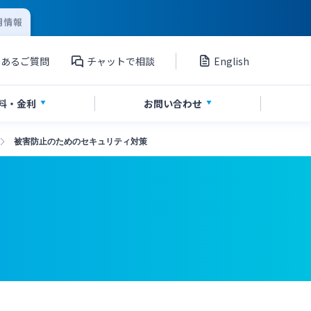
用情報
くあるご質問
チャットで相談
English
料
・金利
お問い
合わせ
被害防止のためのセキュリティ対策
資産運用
投資信託
サイトマップ
ポイントサービス「たまるーじ倶楽
部」