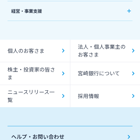
外貨預金
法人向けネットバンキングサービス「てきぱき
私募債
経営・事業支援
投資信託
ネット」
その他
事業承継・M&A
国債
みやぎんMikatanoシリーズ
IT・デジタル化支援
みやぎん「でんさいサービス」
法人・個人事業主の
個人のお客さま
みやぎん Big Advance
お客さま
Web伝票作成サービス
ビジネスマッチング
株主・投資家の皆さ
変更届出書作成サービス
宮崎銀行について
ま
シンジケートローン
代金回収サービス
ニュースリリース一
SDGs宣言企業紹介
採用情報
覧
ペイジー口座振替受付サービス
地域密着型支援
売上金ATM収納サービス
その他専門分野に関する支援
キャッシュレス決済サービス
ヘルプ・お問い合わせ
海外進出支援