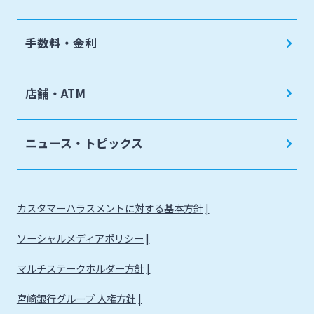
夜間金庫サービス
確定拠出年金
インターネット口座振替受付サービス
手数料・金利
リース関連
てきぱきパソコンサービス
みやぎんビジネスローンプラザ
店舗・ATM
みやぎん電子交付サービス
保証申込サービス
ニュース・トピックス
カスタマーハラスメントに対する基本方針
ソーシャルメディアポリシー
マルチステークホルダー方針
宮崎銀行グループ 人権方針