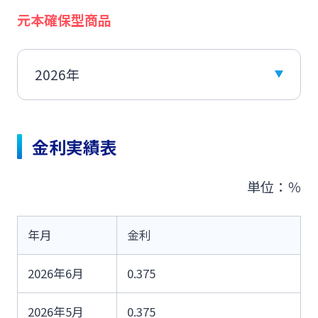
Web伝票作成サービス
ログオン
元本確保型商品
その他
SDGs宣言企業紹介
閉じる
変更届出書作成サービス
みやぎんMikatanoシリーズ
地域密着型支援
閉じる
代金回収サービス
ログオン
その他専門分野に関する支援
金利実績表
売上金ATM収納サービス
海外進出支援
単位：％
ペイジー口座振替受付サービス
よくあるご質問
チャットで相談
確定拠出年金
年月
金利
キャッシュレス決済サービス
English
2026年6月
0.375
リース関連
夜間金庫サービス
2026年5月
0.375
個人のお客さま