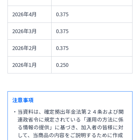
みやぎんビジネスローンプラザ
2026年4月
0.375
インターネット口座振替受付サービス
法人・個人事業主のお客さま
グループ会社
2026年3月
0.375
てきぱきパソコンサービス
株主・投資家の皆さま
2026年2月
0.375
閉じる
事業性融資電子契約サービス
2026年1月
0.250
宮崎銀行について
みやぎん電子交付サービス
ニュースリリース一覧
注意事項
保証申込サービス
採用情報
・当資料は、確定拠出年金法第２４条および関
連政省令に規定されている「運用の方法に係
外国送金依頼書作成サービス
る情報の提供」に基づき、加入者の皆様に対
お問い合わせ先一覧
して、当商品の内容をご説明するために作成