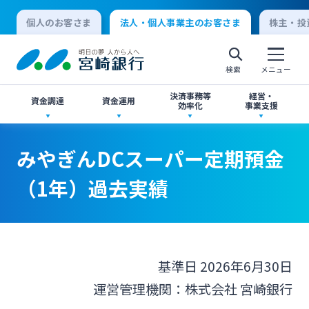
個人のお客さま
法人・個人事業主のお客さま
株主・投
検索
メニュー
決済事務等
経営・
資金調達
資金運用
効率化
事業支援
法人向けネットバンキングサービス「てきぱき
創業サポート
ご預金
事業承継・M&A
みやぎんDCスーパー定期預金
ネット」
個人向けインターネットバンキング
（1年）過去実績
事業資金・経営サポート
外貨預金
IT・デジタル化支援
みやぎんMikatanoシリーズ
ログオン
農業事業者サポート
投資信託
みやぎん Big Advance
みやぎん「でんさいサービス」
基準日 2026年6月30日
法人向けインターネットバンキング
運営管理機関：株式会社 宮崎銀行
私募債
国債
シンジケートローン