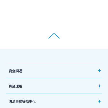
資金調達
創業サポート
資金運用
事業資金・経営サポート
ご預金
決済事務等効率化
農業事業者サポート