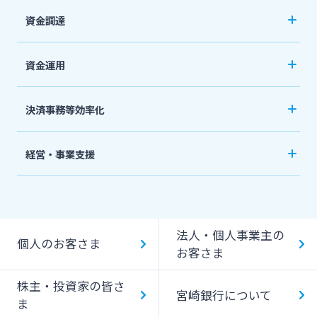
資金調達
創業サポート
資金運用
事業資金・経営サポート
ご預金
決済事務等効率化
農業事業者サポート
外貨預金
法人向けネットバンキングサービス「てきぱき
私募債
経営・事業支援
投資信託
ネット」
その他
事業承継・M&A
国債
みやぎんMikatanoシリーズ
IT・デジタル化支援
みやぎん「でんさいサービス」
法人・個人事業主の
個人のお客さま
みやぎん Big Advance
お客さま
Web伝票作成サービス
ビジネスマッチング
株主・投資家の皆さ
変更届出書作成サービス
宮崎銀行について
ま
シンジケートローン