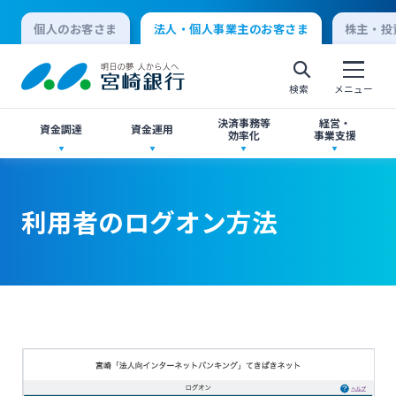
個人のお客さま
法人・個人事業主のお客さま
株主・投
検索
メニュー
決済事務等
経営・
資金調達
資金運用
効率化
事業支援
法人向けネットバンキングサービス「てきぱき
創業サポート
ご預金
事業承継・M&A
ネット」
利用者のログオン方法
個人向けインターネットバンキング
事業資金・経営サポート
外貨預金
IT・デジタル化支援
みやぎんMikatanoシリーズ
ログオン
農業事業者サポート
投資信託
みやぎん Big Advance
みやぎん「でんさいサービス」
法人向けインターネットバンキング
私募債
国債
シンジケートローン