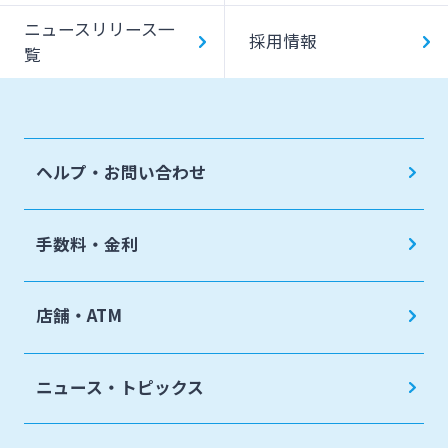
代金回収サービス
ニュースリリース一
SDGs宣言企業紹介
採用情報
覧
ペイジー口座振替受付サービス
地域密着型支援
売上金ATM収納サービス
その他専門分野に関する支援
キャッシュレス決済サービス
ヘルプ・お問い合わせ
海外進出支援
夜間金庫サービス
確定拠出年金
インターネット口座振替受付サービス
手数料・金利
リース関連
てきぱきパソコンサービス
みやぎんビジネスローンプラザ
店舗・ATM
みやぎん電子交付サービス
保証申込サービス
ニュース・トピックス