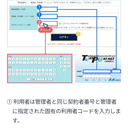
Web伝票作成サービス
ログオン
その他
SDGs宣言企業紹介
閉じる
変更届出書作成サービス
みやぎんMikatanoシリーズ
地域密着型支援
閉じる
代金回収サービス
ログオン
その他専門分野に関する支援
売上金ATM収納サービス
海外進出支援
ペイジー口座振替受付サービス
よくあるご質問
チャットで相談
確定拠出年金
① 利用者は管理者と同じ契約者番号と管理者
キャッシュレス決済サービス
English
に指定された固有の利用者コードを入力しま
リース関連
す。
夜間金庫サービス
個人のお客さま