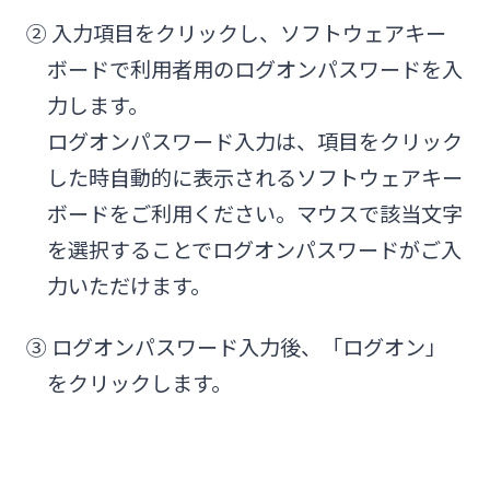
みやぎんビジネスローンプラザ
② 入力項目をクリックし、ソフトウェアキー
インターネット口座振替受付サービス
ボードで利用者用のログオンパスワードを入
法人・個人事業主のお客さま
グループ会社
力します。
てきぱきパソコンサービス
ログオンパスワード入力は、項目をクリック
株主・投資家の皆さま
した時自動的に表示されるソフトウェアキー
閉じる
事業性融資電子契約サービス
ボードをご利用ください。マウスで該当文字
宮崎銀行について
を選択することでログオンパスワードがご入
みやぎん電子交付サービス
力いただけます。
ニュースリリース一覧
③ ログオンパスワード入力後、「ログオン」
保証申込サービス
採用情報
をクリックします。
外国送金依頼書作成サービス
お問い合わせ先一覧