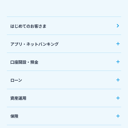
スポーツくじ「宮崎銀行toto」
法人・個人事業主のお客さま
はじめてのお客さま
その他サービス
株主・投資家の皆さま
アプリ・ネットバンキング
閉じる
みやぎんアプリ
宮崎銀行について
口座開設・預金
個人向けネットバンキングサービス「いっちゃ
口座開設
ニュースリリース一覧
ねっと」
ローン
普通預金など
カードローン
資産運用
採用情報
定期預金
「おまかせくん」
投資信託
おまとめローン
保険
お問い合わせ先一覧
国債
「おまとめ1（ワン）」