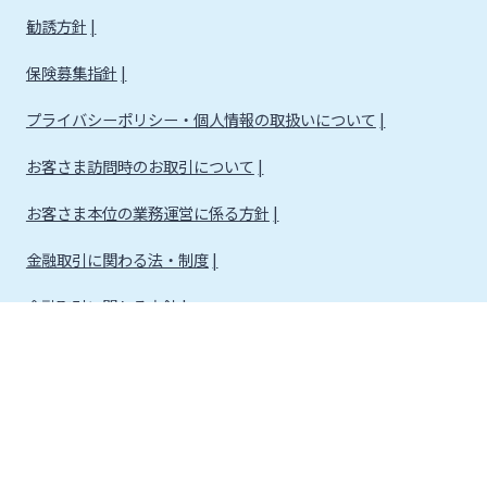
勧誘方針
保険募集指針
プライバシーポリシー・個人情報の取扱いについて
お客さま訪問時のお取引について
お客さま本位の業務運営に係る方針
金融取引に関わる法・制度
金融取引に関わる方針
株式会社宮崎銀行
金融機関コード：0184
登録金融機関 九州財務局長（登金）第5号 所属協会：日本証券業協会
信託契約代理業 登録番号 九州財務局長（代信）第8号