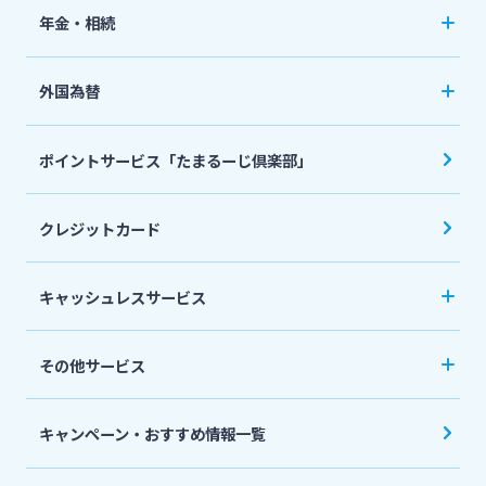
ペット保険
年金・相続
住宅ローン
ネット定期保険
年金自動受取サービス
フリーローン
外国為替
ネット医療保険
国民年金基金
マイカーローン
外国送金
死亡保険（生命保険）
ポイントサービス「たまるーじ倶楽部」
個人型確定拠出年金（iDeCo）
リバースモーゲージ
外貨両替・円建小切手取立
生命保険
相続関連サービス
クレジットカード
ローンシミュレーション
外貨預金
損害保険
キャッシュレスサービス
キャッシュレス決済サービスへの口座登録方法
その他サービス
について
スポーツくじ「宮崎銀行toto」
みやぎんPay
キャンペーン・おすすめ情報一覧
ペイジー口座振替受付サービス
J-Coin Pay