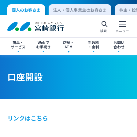
個人のお客さま
法人・個人事業主のお客さま
株主・投
検索
メニュー
商品・
Webで
店舗・
手数料
お問い
サービス
お手続き
ATM
・金利
合わせ
アプリ・ネットバンキング
口座開設
店舗・ATM検索
手数料一覧
よくあるご質問
口座開設
個人向けインターネットバンキング
口座開設・預金
各種お手続き
ATMサービス
金利一覧
お問い合わせ先一覧
ログオン
ローン
各種ローン
ご相談・ご予約
ご意見・ご要望
閉じる
リンクはこちら
法人向けインターネットバンキング
資産運用
投資信託
サイトマップ
閉じる