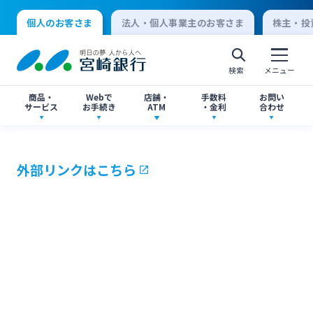
個人のお客さま
法人・個人事業主のお客さま
株主・投
検索
メニュー
商品・
Webで
店舗・
手数料
お問い
サービス
お手続き
ATM
・金利
合わせ
アプリ・ネットバンキング
口座開設
店舗・ATM検索
手数料一覧
よくあるご質問
外部リンクはこちら
個人向けインターネットバンキング
口座開設・預金
各種お手続き
ATMサービス
金利一覧
お問い合わせ先一覧
ログオン
ローン
各種ローン
ご相談・ご予約
ご意見・ご要望
閉じる
法人向けインターネットバンキング
資産運用
投資信託
サイトマップ
閉じる