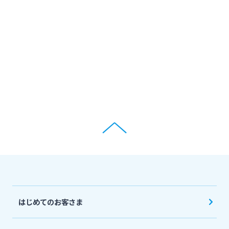
ログオン
保険
定期的なお客さま情報ご提供のお願い
チャットで相談
みやぎんMikatanoシリーズ
年金・相続
Request to present your residence card
閉じる
ログオン
外国為替
閉じる
ポイントサービス「たまるーじ倶楽部」
よくあるご質問
チャットで相談
クレジットカード
English
はじめてのお客さま
キャッシュレスサービス
個人のお客さま