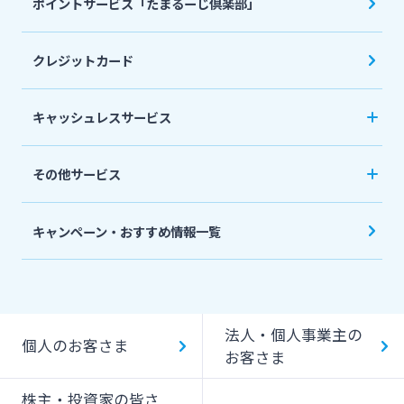
ポイントサービス「たまるーじ倶楽部」
個人型確定拠出年金（iDeCo）
リバースモーゲージ
外貨両替・円建小切手取立
生命保険
相続関連サービス
クレジットカード
ローンシミュレーション
外貨預金
損害保険
キャッシュレスサービス
キャッシュレス決済サービスへの口座登録方法
その他サービス
について
スポーツくじ「宮崎銀行toto」
みやぎんPay
キャンペーン・おすすめ情報一覧
ペイジー口座振替受付サービス
J-Coin Pay
貸金庫のご利用
Bank Pay
法人・個人事業主の
個人のお客さま
デビットカード
お客さま
株主・投資家の皆さ