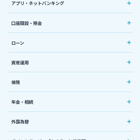
アプリ・ネットバンキング
スポーツくじ「宮崎銀行toto」
みやぎんアプリ
法人・個人事業主のお客さま
口座開設・預金
その他サービス
個人向けネットバンキングサービス「いっちゃ
口座開設
ねっと」
株主・投資家の皆さま
ローン
普通預金など
閉じる
カードローン
資産運用
宮崎銀行について
定期預金
「おまかせくん」
投資信託
おまとめローン
保険
ニュースリリース一覧
国債
「おまとめ1（ワン）」
ペット保険
年金・相続
住宅ローン
採用情報
ネット定期保険
年金自動受取サービス
フリーローン
外国為替
ネット医療保険
国民年金基金
お問い合わせ先一覧
マイカーローン
外国送金
死亡保険（生命保険）