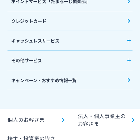
ポイントサービス「たまるーじ倶楽部」
個人型確定拠出年金（iDeCo）
リバースモーゲージ
外貨両替・円建小切手取立
生命保険
相続関連サービス
クレジットカード
ローンシミュレーション
外貨預金
損害保険
キャッシュレスサービス
キャッシュレス決済サービスへの口座登録方法
その他サービス
について
スポーツくじ「宮崎銀行toto」
みやぎんPay
キャンペーン・おすすめ情報一覧
ペイジー口座振替受付サービス
J-Coin Pay
貸金庫のご利用
Bank Pay
法人・個人事業主の
個人のお客さま
デビットカード
お客さま
株主・投資家の皆さ