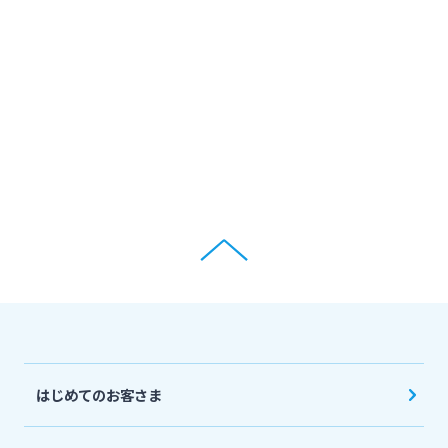
ログオン
保険
定期的なお客さま情報ご提供のお願い
チャットで相談
みやぎんMikatanoシリーズ
年金・相続
Request to present your residence card
閉じる
ログオン
外国為替
閉じる
ポイントサービス「たまるーじ倶楽部」
よくあるご質問
チャットで相談
クレジットカード
English
はじめてのお客さま
キャッシュレスサービス
個人のお客さま