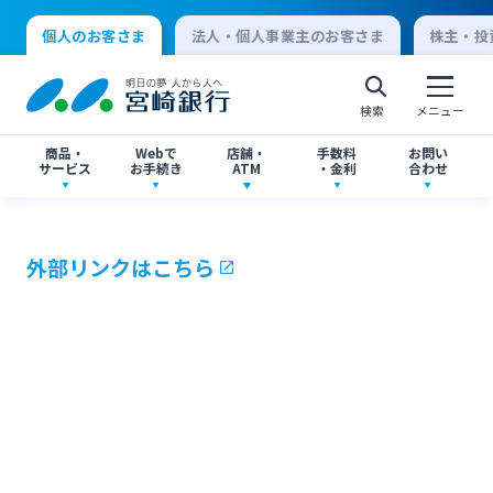
個人のお客さま
法人・個人事業主のお客さま
株主・投
検索
メニュー
商品・
Webで
店舗・
手数料
お問い
サービス
お手続き
ATM
・金利
合わせ
アプリ・ネットバンキング
口座開設
店舗・ATM検索
手数料一覧
よくあるご質問
外部リンクはこちら
個人向けインターネットバンキング
口座開設・預金
各種お手続き
ATMサービス
金利一覧
お問い合わせ先一覧
ログオン
ローン
各種ローン
ご相談・ご予約
ご意見・ご要望
閉じる
法人向けインターネットバンキング
資産運用
投資信託
サイトマップ
閉じる