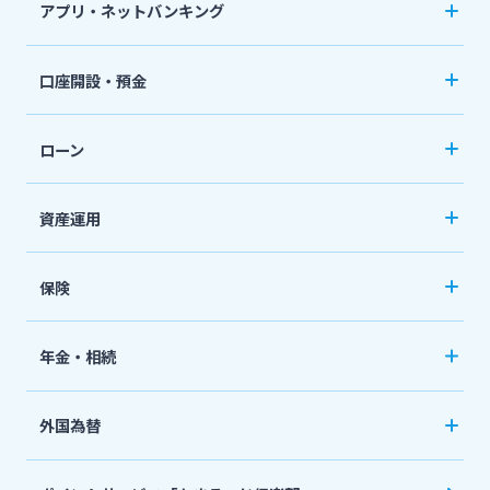
アプリ・ネットバンキング
スポーツくじ「宮崎銀行toto」
みやぎんアプリ
法人・個人事業主のお客さま
口座開設・預金
その他サービス
個人向けネットバンキングサービス「いっちゃ
口座開設
ねっと」
株主・投資家の皆さま
ローン
普通預金など
閉じる
カードローン
資産運用
宮崎銀行について
定期預金
「おまかせくん」
投資信託
おまとめローン
保険
ニュースリリース一覧
国債
「おまとめ1（ワン）」
ペット保険
年金・相続
住宅ローン
採用情報
ネット定期保険
年金自動受取サービス
フリーローン
外国為替
ネット医療保険
国民年金基金
お問い合わせ先一覧
マイカーローン
外国送金
死亡保険（生命保険）