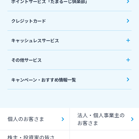
ポイントサービス「たまるーじ倶楽部」
個人型確定拠出年金（iDeCo）
リバースモーゲージ
外貨両替・円建小切手取立
生命保険
相続関連サービス
クレジットカード
ローンシミュレーション
外貨預金
損害保険
キャッシュレスサービス
キャッシュレス決済サービスへの口座登録方法
その他サービス
について
スポーツくじ「宮崎銀行toto」
みやぎんPay
キャンペーン・おすすめ情報一覧
ペイジー口座振替受付サービス
J-Coin Pay
貸金庫のご利用
Bank Pay
法人・個人事業主の
個人のお客さま
デビットカード
お客さま
株主・投資家の皆さ