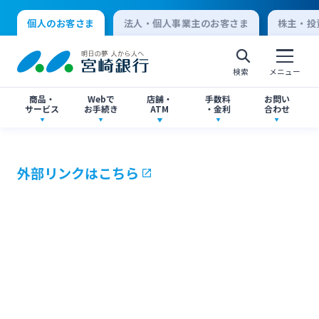
個人のお客さま
法人・個人事業主のお客さま
株主・投
検索
メニュー
商品・
Webで
店舗・
手数料
お問い
サービス
お手続き
ATM
・金利
合わせ
アプリ・ネットバンキング
口座開設
店舗・ATM検索
手数料一覧
よくあるご質問
外部リンクはこちら
個人向けインターネットバンキング
口座開設・預金
各種お手続き
ATMサービス
金利一覧
お問い合わせ先一覧
ログオン
ローン
各種ローン
ご相談・ご予約
ご意見・ご要望
閉じる
法人向けインターネットバンキング
資産運用
投資信託
サイトマップ
閉じる