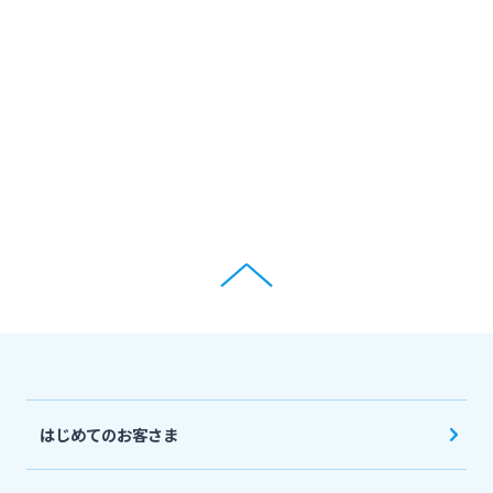
ログオン
保険
定期的なお客さま情報ご提供のお願い
チャットで相談
みやぎんMikatanoシリーズ
年金・相続
Request to present your residence card
閉じる
ログオン
外国為替
閉じる
ポイントサービス「たまるーじ倶楽部」
よくあるご質問
チャットで相談
クレジットカード
English
はじめてのお客さま
キャッシュレスサービス
個人のお客さま