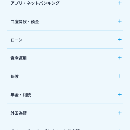
アプリ・ネットバンキング
スポーツくじ「宮崎銀行toto」
みやぎんアプリ
法人・個人事業主のお客さま
口座開設・預金
その他サービス
個人向けネットバンキングサービス「いっちゃ
口座開設
ねっと」
株主・投資家の皆さま
ローン
普通預金など
閉じる
カードローン
資産運用
宮崎銀行について
定期預金
「おまかせくん」
投資信託
おまとめローン
保険
ニュースリリース一覧
国債
「おまとめ1（ワン）」
ペット保険
年金・相続
住宅ローン
採用情報
ネット定期保険
年金自動受取サービス
フリーローン
外国為替
ネット医療保険
国民年金基金
お問い合わせ先一覧
マイカーローン
外国送金
死亡保険（生命保険）