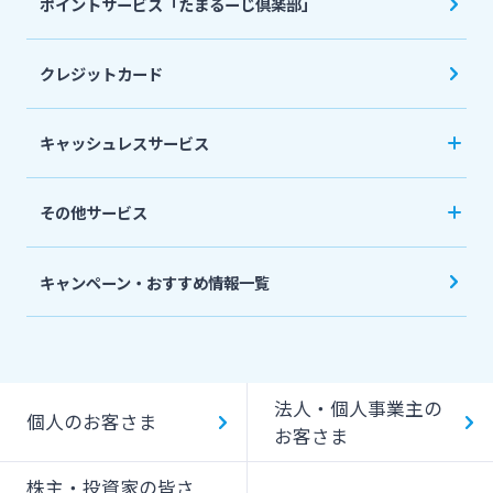
ポイントサービス「たまるーじ倶楽部」
個人型確定拠出年金（iDeCo）
リバースモーゲージ
外貨両替・円建小切手取立
生命保険
相続関連サービス
クレジットカード
ローンシミュレーション
外貨預金
損害保険
キャッシュレスサービス
キャッシュレス決済サービスへの口座登録方法
その他サービス
について
スポーツくじ「宮崎銀行toto」
みやぎんPay
キャンペーン・おすすめ情報一覧
ペイジー口座振替受付サービス
J-Coin Pay
貸金庫のご利用
Bank Pay
法人・個人事業主の
個人のお客さま
デビットカード
お客さま
株主・投資家の皆さ