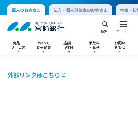
個人のお客さま
法人・個人事業主のお客さま
株主・投
検索
メニュー
商品・
Webで
店舗・
手数料
お問い
サービス
お手続き
ATM
・金利
合わせ
アプリ・ネットバンキング
口座開設
店舗・ATM検索
手数料一覧
よくあるご質問
外部リンクはこちら
個人向けインターネットバンキング
口座開設・預金
各種お手続き
ATMサービス
金利一覧
お問い合わせ先一覧
ログオン
ローン
各種ローン
ご相談・ご予約
ご意見・ご要望
閉じる
法人向けインターネットバンキング
資産運用
投資信託
サイトマップ
閉じる