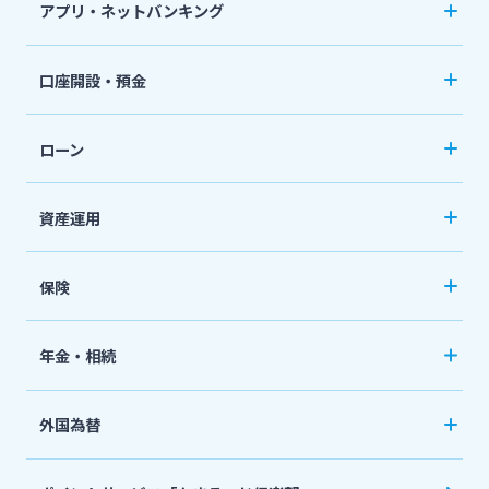
アプリ・ネットバンキング
スポーツくじ「宮崎銀行toto」
みやぎんアプリ
法人・個人事業主のお客さま
口座開設・預金
その他サービス
個人向けネットバンキングサービス「いっちゃ
口座開設
ねっと」
株主・投資家の皆さま
ローン
普通預金など
閉じる
カードローン
資産運用
宮崎銀行について
定期預金
「おまかせくん」
投資信託
おまとめローン
保険
ニュースリリース一覧
国債
「おまとめ1（ワン）」
ペット保険
年金・相続
住宅ローン
採用情報
ネット定期保険
年金自動受取サービス
フリーローン
外国為替
ネット医療保険
国民年金基金
お問い合わせ先一覧
マイカーローン
外国送金
死亡保険（生命保険）