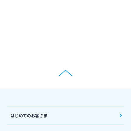
ログオン
保険
定期的なお客さま情報ご提供のお願い
チャットで相談
みやぎんMikatanoシリーズ
年金・相続
Request to present your residence card
閉じる
ログオン
外国為替
閉じる
ポイントサービス「たまるーじ倶楽部」
よくあるご質問
チャットで相談
クレジットカード
English
はじめてのお客さま
キャッシュレスサービス
個人のお客さま