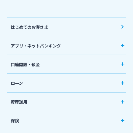
スポーツくじ「宮崎銀行toto」
法人・個人事業主のお客さま
はじめてのお客さま
その他サービス
株主・投資家の皆さま
アプリ・ネットバンキング
閉じる
みやぎんアプリ
宮崎銀行について
口座開設・預金
個人向けネットバンキングサービス「いっちゃ
口座開設
ニュースリリース一覧
ねっと」
ローン
普通預金など
カードローン
資産運用
採用情報
定期預金
「おまかせくん」
投資信託
おまとめローン
保険
お問い合わせ先一覧
国債
「おまとめ1（ワン）」