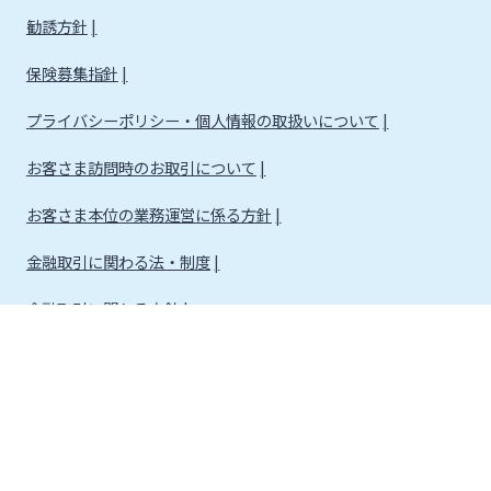
勧誘方針
保険募集指針
プライバシーポリシー・個人情報の取扱いについて
お客さま訪問時のお取引について
お客さま本位の業務運営に係る方針
金融取引に関わる法・制度
金融取引に関わる方針
株式会社宮崎銀行
金融機関コード：0184
登録金融機関 九州財務局長（登金）第5号 所属協会：日本証券業協会
信託契約代理業 登録番号 九州財務局長（代信）第8号