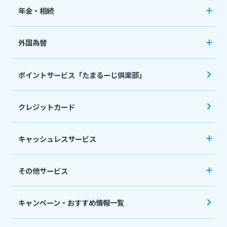
ペット保険
年金・相続
住宅ローン
ネット定期保険
年金自動受取サービス
フリーローン
外国為替
ネット医療保険
国民年金基金
マイカーローン
外国送金
死亡保険（生命保険）
ポイントサービス「たまるーじ倶楽部」
個人型確定拠出年金（iDeCo）
リバースモーゲージ
外貨両替・円建小切手取立
生命保険
相続関連サービス
クレジットカード
ローンシミュレーション
外貨預金
損害保険
キャッシュレスサービス
キャッシュレス決済サービスへの口座登録方法
その他サービス
について
スポーツくじ「宮崎銀行toto」
みやぎんPay
キャンペーン・おすすめ情報一覧
ペイジー口座振替受付サービス
J-Coin Pay