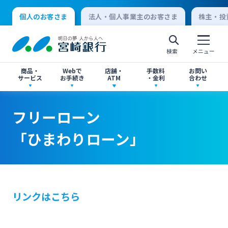
個人のお客さま
法人・個人事業主のお客さま
株主・投
検索
メニュー
商品・
Webで
店舗・
手数料
お問い
サービス
お手続き
ATM
・金利
合わせ
アプリ・ネットバンキング
口座開設
店舗・ATM検索
手数料一覧
よくあるご質問
フリーローン
個人向けインターネットバンキング
「ひまわりローン」
口座開設・預金
各種お手続き
ATMサービス
金利一覧
お問い合わせ先一覧
ログオン
ローン
各種ローン
ご相談・ご予約
ご意見・ご要望
閉じる
リンクはこちら
法人向けインターネットバンキング
資産運用
投資信託
サイトマップ
閉じる