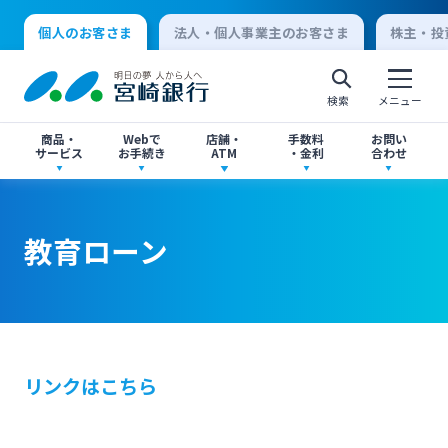
個人のお客さま
法人・個人事業主のお客さま
株主・投
検索
メニュー
商品・
Webで
店舗・
手数料
お問い
サービス
お手続き
ATM
・金利
合わせ
アプリ・ネットバンキング
口座開設
店舗・ATM検索
手数料一覧
よくあるご質問
教育ローン
個人向けインターネットバンキング
口座開設・預金
各種お手続き
ATMサービス
金利一覧
お問い合わせ先一覧
ログオン
ローン
各種ローン
ご相談・ご予約
ご意見・ご要望
閉じる
リンクはこちら
法人向けインターネットバンキング
資産運用
投資信託
サイトマップ
閉じる