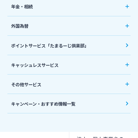
ペット保険
年金・相続
住宅ローン
ネット定期保険
年金自動受取サービス
フリーローン
外国為替
ネット医療保険
国民年金基金
マイカーローン
外国送金
死亡保険（生命保険）
ポイントサービス「たまるーじ倶楽部」
個人型確定拠出年金（iDeCo）
リバースモーゲージ
外貨両替・円建小切手取立
生命保険
相続関連サービス
キャッシュレスサービス
ローンシミュレーション
外貨預金
損害保険
キャッシュレス決済サービスへの口座登録方法
その他サービス
について
スポーツくじ「宮崎銀行toto」
みやぎんPay
キャンペーン・おすすめ情報一覧
ペイジー口座振替受付サービス
J-Coin Pay
貸金庫のご利用
Bank Pay