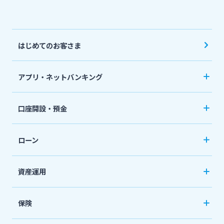
その他サービス
法人・個人事業主のお客さま
はじめてのお客さま
閉じる
株主・投資家の皆さま
アプリ・ネットバンキング
みやぎんアプリ
宮崎銀行について
口座開設・預金
個人向けネットバンキングサービス「いっちゃ
口座開設
ニュースリリース一覧
ねっと」
ローン
普通預金など
カードローン
資産運用
採用情報
定期預金
「おまかせくん」
投資信託
おまとめローン
保険
お問い合わせ先一覧
国債
「おまとめ1（ワン）」