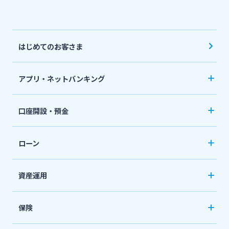
スポーツくじ「宮崎銀行toto」
法人・個人事業主のお客さま
はじめてのお客さま
その他サービス
株主・投資家の皆さま
アプリ・ネットバンキング
閉じる
みやぎんアプリ
宮崎銀行について
口座開設・預金
個人向けネットバンキングサービス「いっちゃ
口座開設
ニュースリリース一覧
ねっと」
ローン
普通預金など
カードローン
資産運用
採用情報
定期預金
「おまかせくん」
投資信託
おまとめローン
保険
お問い合わせ先一覧
国債
「おまとめ1（ワン）」