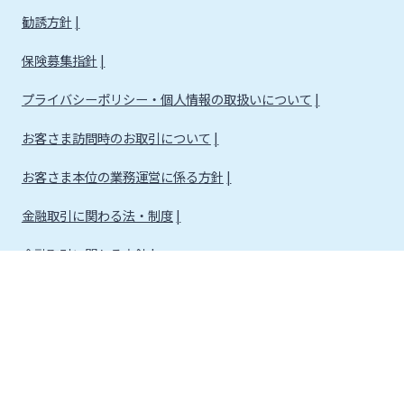
勧誘方針
保険募集指針
プライバシーポリシー・個人情報の取扱いについて
お客さま訪問時のお取引について
お客さま本位の業務運営に係る方針
金融取引に関わる法・制度
金融取引に関わる方針
株式会社宮崎銀行
金融機関コード：0184
登録金融機関 九州財務局長（登金）第5号 所属協会：日本証券業協会
信託契約代理業 登録番号 九州財務局長（代信）第8号