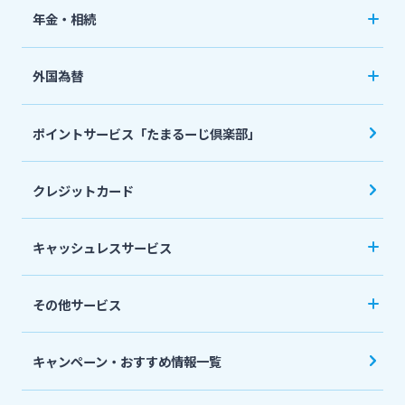
ペット保険
年金・相続
住宅ローン
ネット定期保険
年金自動受取サービス
フリーローン
外国為替
ネット医療保険
国民年金基金
マイカーローン
外国送金
死亡保険（生命保険）
ポイントサービス「たまるーじ倶楽部」
個人型確定拠出年金（iDeCo）
リバースモーゲージ
外貨両替・円建小切手取立
生命保険
相続関連サービス
クレジットカード
ローンシミュレーション
外貨預金
損害保険
キャッシュレスサービス
キャッシュレス決済サービスへの口座登録方法
その他サービス
について
スポーツくじ「宮崎銀行toto」
みやぎんPay
キャンペーン・おすすめ情報一覧
ペイジー口座振替受付サービス
J-Coin Pay