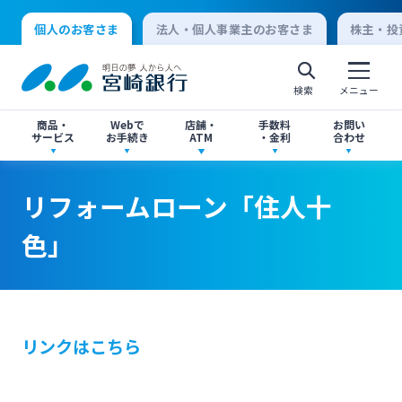
個人のお客さま
法人・個人事業主のお客さま
株主・投
検索
メニュー
商品・
Webで
店舗・
手数料
お問い
サービス
お手続き
ATM
・金利
合わせ
アプリ・ネットバンキング
口座開設
店舗・ATM検索
手数料一覧
よくあるご質問
リフォームローン「住人十
個人向けインターネットバンキング
色」
口座開設・預金
各種お手続き
ATMサービス
金利一覧
お問い合わせ先一覧
ログオン
ローン
各種ローン
ご相談・ご予約
ご意見・ご要望
閉じる
リンクはこちら
法人向けインターネットバンキング
資産運用
投資信託
サイトマップ
閉じる