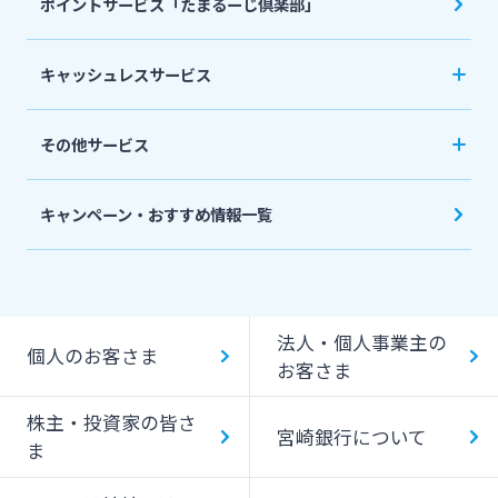
ポイントサービス「たまるーじ倶楽部」
個人型確定拠出年金（iDeCo）
リバースモーゲージ
外貨両替・円建小切手取立
生命保険
相続関連サービス
キャッシュレスサービス
ローンシミュレーション
外貨預金
損害保険
キャッシュレス決済サービスへの口座登録方法
その他サービス
について
スポーツくじ「宮崎銀行toto」
みやぎんPay
キャンペーン・おすすめ情報一覧
ペイジー口座振替受付サービス
J-Coin Pay
貸金庫のご利用
Bank Pay
法人・個人事業主の
個人のお客さま
デビットカード
お客さま
株主・投資家の皆さ
宮崎銀行について
ま