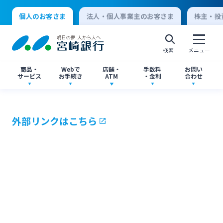
個人のお客さま
法人・個人事業主のお客さま
株主・投
検索
メニュー
商品・
Webで
店舗・
手数料
お問い
サービス
お手続き
ATM
・金利
合わせ
アプリ・ネットバンキング
口座開設
店舗・ATM検索
手数料一覧
よくあるご質問
外部リンクはこちら
個人向けインターネットバンキング
口座開設・預金
各種お手続き
ATMサービス
金利一覧
お問い合わせ先一覧
ログオン
ローン
各種ローン
ご相談・ご予約
ご意見・ご要望
閉じる
法人向けインターネットバンキング
資産運用
投資信託
サイトマップ
閉じる