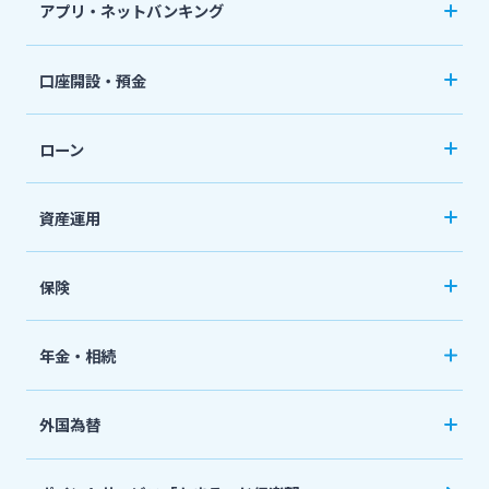
アプリ・ネットバンキング
その他サービス
みやぎんアプリ
法人・個人事業主のお客さま
口座開設・預金
個人向けネットバンキングサービス「いっちゃ
閉じる
口座開設
ねっと」
株主・投資家の皆さま
ローン
普通預金など
カードローン
資産運用
宮崎銀行について
定期預金
「おまかせくん」
投資信託
おまとめローン
保険
ニュースリリース一覧
国債
「おまとめ1（ワン）」
ペット保険
年金・相続
住宅ローン
採用情報
ネット定期保険
年金自動受取サービス
フリーローン
外国為替
ネット医療保険
国民年金基金
お問い合わせ先一覧
マイカーローン
外国送金
死亡保険（生命保険）