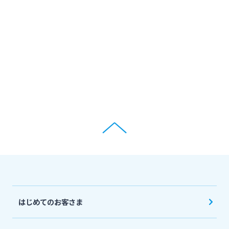
ログオン
保険
定期的なお客さま情報ご提供のお願い
チャットで相談
みやぎんMikatanoシリーズ
年金・相続
Request to present your residence card
閉じる
ログオン
外国為替
閉じる
ポイントサービス「たまるーじ倶楽部」
よくあるご質問
チャットで相談
キャッシュレスサービス
English
はじめてのお客さま
スポーツくじ「宮崎銀行toto」
個人のお客さま