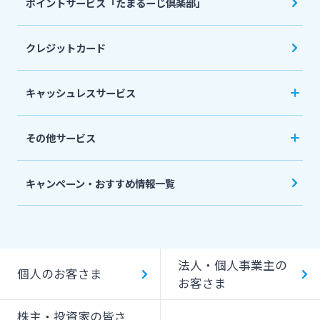
ポイントサービス「たまるーじ倶楽部」
個人型確定拠出年金（iDeCo）
リバースモーゲージ
外貨両替・円建小切手取立
生命保険
相続関連サービス
クレジットカード
ローンシミュレーション
外貨預金
損害保険
キャッシュレスサービス
キャッシュレス決済サービスへの口座登録方法
その他サービス
について
スポーツくじ「宮崎銀行toto」
みやぎんPay
キャンペーン・おすすめ情報一覧
ペイジー口座振替受付サービス
J-Coin Pay
貸金庫のご利用
Bank Pay
法人・個人事業主の
個人のお客さま
デビットカード
お客さま
株主・投資家の皆さ