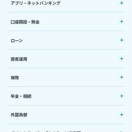
アプリ・ネットバンキング
スポーツくじ「宮崎銀行toto」
みやぎんアプリ
法人・個人事業主のお客さま
口座開設・預金
その他サービス
個人向けネットバンキングサービス「いっちゃ
口座開設
ねっと」
株主・投資家の皆さま
ローン
普通預金など
閉じる
カードローン
資産運用
宮崎銀行について
定期預金
「おまかせくん」
投資信託
おまとめローン
保険
ニュースリリース一覧
国債
「おまとめ1（ワン）」
ペット保険
年金・相続
住宅ローン
採用情報
ネット定期保険
年金自動受取サービス
フリーローン
外国為替
ネット医療保険
国民年金基金
お問い合わせ先一覧
マイカーローン
外国送金
死亡保険（生命保険）