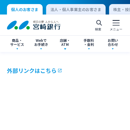
個人のお客さま
法人・個人事業主のお客さま
株主・投
検索
メニュー
商品・
Webで
店舗・
手数料
お問い
サービス
お手続き
ATM
・金利
合わせ
アプリ・ネットバンキング
口座開設
店舗・ATM検索
手数料一覧
よくあるご質問
外部リンクはこちら
個人向けインターネットバンキング
口座開設・預金
各種お手続き
ATMサービス
金利一覧
お問い合わせ先一覧
ログオン
ローン
各種ローン
ご相談・ご予約
ご意見・ご要望
閉じる
法人向けインターネットバンキング
資産運用
投資信託
サイトマップ
閉じる