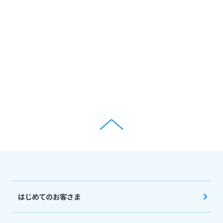
ログオン
保険
定期的なお客さま情報ご提供のお願い
チャットで相談
みやぎんMikatanoシリーズ
年金・相続
Request to present your residence card
閉じる
ログオン
外国為替
閉じる
ポイントサービス「たまるーじ倶楽部」
よくあるご質問
チャットで相談
クレジットカード
English
はじめてのお客さま
キャッシュレスサービス
個人のお客さま