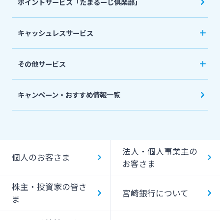
ポイントサービス「たまるーじ倶楽部」
個人型確定拠出年金（iDeCo）
リバースモーゲージ
外貨両替・円建小切手取立
生命保険
相続関連サービス
キャッシュレスサービス
ローンシミュレーション
外貨預金
損害保険
キャッシュレス決済サービスへの口座登録方法
その他サービス
について
スポーツくじ「宮崎銀行toto」
みやぎんPay
キャンペーン・おすすめ情報一覧
ペイジー口座振替受付サービス
J-Coin Pay
貸金庫のご利用
Bank Pay
法人・個人事業主の
個人のお客さま
デビットカード
お客さま
株主・投資家の皆さ
宮崎銀行について
ま