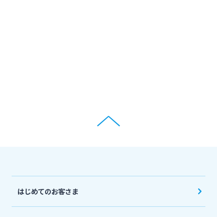
ログオン
保険
定期的なお客さま情報ご提供のお願い
チャットで相談
みやぎんMikatanoシリーズ
年金・相続
Request to present your residence card
閉じる
ログオン
外国為替
閉じる
ポイントサービス「たまるーじ倶楽部」
よくあるご質問
チャットで相談
キャッシュレスサービス
English
はじめてのお客さま
スポーツくじ「宮崎銀行toto」
個人のお客さま