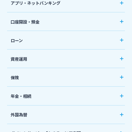
アプリ・ネットバンキング
その他サービス
みやぎんアプリ
法人・個人事業主のお客さま
口座開設・預金
個人向けネットバンキングサービス「いっちゃ
閉じる
口座開設
ねっと」
株主・投資家の皆さま
ローン
普通預金など
カードローン
資産運用
宮崎銀行について
定期預金
「おまかせくん」
投資信託
おまとめローン
保険
ニュースリリース一覧
国債
「おまとめ1（ワン）」
ペット保険
年金・相続
住宅ローン
採用情報
ネット定期保険
年金自動受取サービス
フリーローン
外国為替
ネット医療保険
国民年金基金
お問い合わせ先一覧
マイカーローン
外国送金
死亡保険（生命保険）