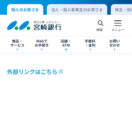
個人のお客さま
法人・個人事業主のお客さま
株主・投
検索
メニュー
商品・
Webで
店舗・
手数料
お問い
サービス
お手続き
ATM
・金利
合わせ
アプリ・ネットバンキング
口座開設
店舗・ATM検索
手数料一覧
よくあるご質問
外部リンクはこちら
個人向けインターネットバンキング
口座開設・預金
各種お手続き
ATMサービス
金利一覧
お問い合わせ先一覧
ログオン
ローン
各種ローン
ご相談・ご予約
ご意見・ご要望
閉じる
法人向けインターネットバンキング
資産運用
投資信託
サイトマップ
閉じる