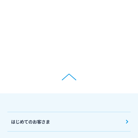
ログオン
保険
定期的なお客さま情報ご提供のお願い
チャットで相談
みやぎんMikatanoシリーズ
年金・相続
Request to present your residence card
閉じる
ログオン
外国為替
閉じる
ポイントサービス「たまるーじ倶楽部」
よくあるご質問
チャットで相談
キャッシュレスサービス
English
はじめてのお客さま
スポーツくじ「宮崎銀行toto」
個人のお客さま