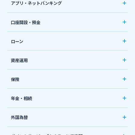
アプリ・ネットバンキング
その他サービス
みやぎんアプリ
法人・個人事業主のお客さま
口座開設・預金
個人向けネットバンキングサービス「いっちゃ
閉じる
口座開設
ねっと」
株主・投資家の皆さま
ローン
普通預金など
カードローン
資産運用
宮崎銀行について
定期預金
「おまかせくん」
投資信託
おまとめローン
保険
ニュースリリース一覧
国債
「おまとめ1（ワン）」
ペット保険
年金・相続
住宅ローン
採用情報
ネット定期保険
年金自動受取サービス
フリーローン
外国為替
ネット医療保険
国民年金基金
お問い合わせ先一覧
マイカーローン
外国送金
死亡保険（生命保険）