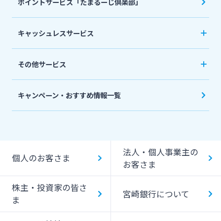
ポイントサービス「たまるーじ倶楽部」
個人型確定拠出年金（iDeCo）
リバースモーゲージ
外貨両替・円建小切手取立
生命保険
相続関連サービス
キャッシュレスサービス
ローンシミュレーション
外貨預金
損害保険
キャッシュレス決済サービスへの口座登録方法
その他サービス
について
スポーツくじ「宮崎銀行toto」
みやぎんPay
キャンペーン・おすすめ情報一覧
ペイジー口座振替受付サービス
J-Coin Pay
貸金庫のご利用
Bank Pay
法人・個人事業主の
個人のお客さま
デビットカード
お客さま
株主・投資家の皆さ
宮崎銀行について
ま