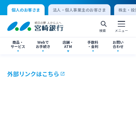
個人のお客さま
法人・個人事業主のお客さま
株主・投
検索
メニュー
商品・
Webで
店舗・
手数料
お問い
サービス
お手続き
ATM
・金利
合わせ
アプリ・ネットバンキング
口座開設
店舗・ATM検索
手数料一覧
よくあるご質問
外部リンクはこちら
個人向けインターネットバンキング
口座開設・預金
各種お手続き
ATMサービス
金利一覧
お問い合わせ先一覧
ログオン
ローン
各種ローン
ご相談・ご予約
ご意見・ご要望
閉じる
法人向けインターネットバンキング
資産運用
投資信託
サイトマップ
閉じる