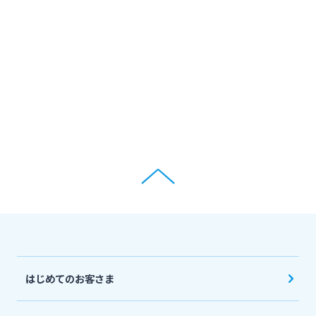
ログオン
保険
定期的なお客さま情報ご提供のお願い
チャットで相談
みやぎんMikatanoシリーズ
年金・相続
Request to present your residence card
閉じる
ログオン
外国為替
閉じる
ポイントサービス「たまるーじ倶楽部」
よくあるご質問
チャットで相談
クレジットカード
English
はじめてのお客さま
キャッシュレスサービス
個人のお客さま