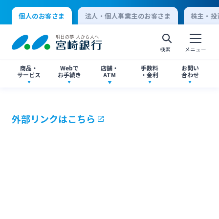
個人のお客さま
法人・個人事業主のお客さま
株主・投
検索
メニュー
商品・
Webで
店舗・
手数料
お問い
サービス
お手続き
ATM
・金利
合わせ
アプリ・ネットバンキング
口座開設
店舗・ATM検索
手数料一覧
よくあるご質問
外部リンクはこちら
個人向けインターネットバンキング
口座開設・預金
各種お手続き
ATMサービス
金利一覧
お問い合わせ先一覧
ログオン
ローン
各種ローン
ご相談・ご予約
ご意見・ご要望
閉じる
法人向けインターネットバンキング
資産運用
投資信託
サイトマップ
閉じる