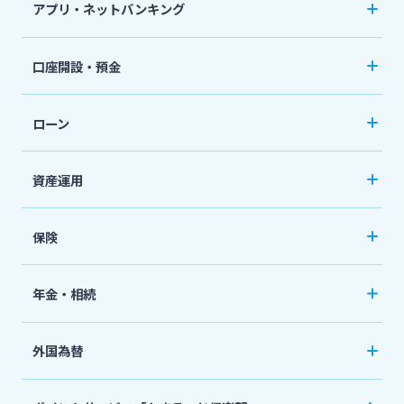
アプリ・ネットバンキング
スポーツくじ「宮崎銀行toto」
みやぎんアプリ
法人・個人事業主のお客さま
口座開設・預金
その他サービス
個人向けネットバンキングサービス「いっちゃ
口座開設
ねっと」
株主・投資家の皆さま
ローン
普通預金など
閉じる
カードローン
資産運用
宮崎銀行について
定期預金
「おまかせくん」
投資信託
おまとめローン
保険
ニュースリリース一覧
国債
「おまとめ1（ワン）」
ペット保険
年金・相続
住宅ローン
採用情報
ネット定期保険
年金自動受取サービス
フリーローン
外国為替
ネット医療保険
国民年金基金
お問い合わせ先一覧
マイカーローン
外国送金
死亡保険（生命保険）