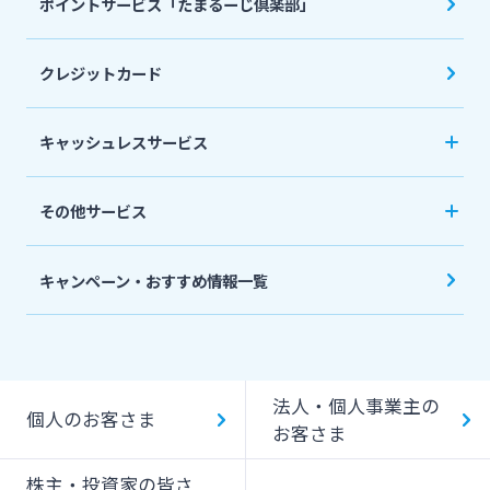
ポイントサービス「たまるーじ倶楽部」
個人型確定拠出年金（iDeCo）
リバースモーゲージ
外貨両替・円建小切手取立
生命保険
相続関連サービス
クレジットカード
ローンシミュレーション
外貨預金
損害保険
キャッシュレスサービス
キャッシュレス決済サービスへの口座登録方法
その他サービス
について
スポーツくじ「宮崎銀行toto」
みやぎんPay
キャンペーン・おすすめ情報一覧
ペイジー口座振替受付サービス
J-Coin Pay
貸金庫のご利用
Bank Pay
法人・個人事業主の
個人のお客さま
デビットカード
お客さま
株主・投資家の皆さ