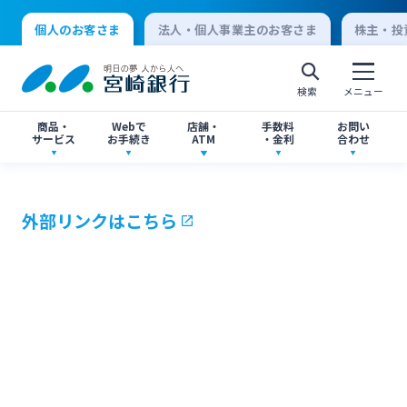
個人のお客さま
法人・個人事業主のお客さま
株主・投
検索
メニュー
商品・
Webで
店舗・
手数料
お問い
サービス
お手続き
ATM
・金利
合わせ
アプリ・ネットバンキング
口座開設
店舗・ATM検索
手数料一覧
よくあるご質問
外部リンクはこちら
個人向けインターネットバンキング
口座開設・預金
各種お手続き
ATMサービス
金利一覧
お問い合わせ先一覧
ログオン
ローン
各種ローン
ご相談・ご予約
ご意見・ご要望
閉じる
法人向けインターネットバンキング
資産運用
投資信託
サイトマップ
閉じる