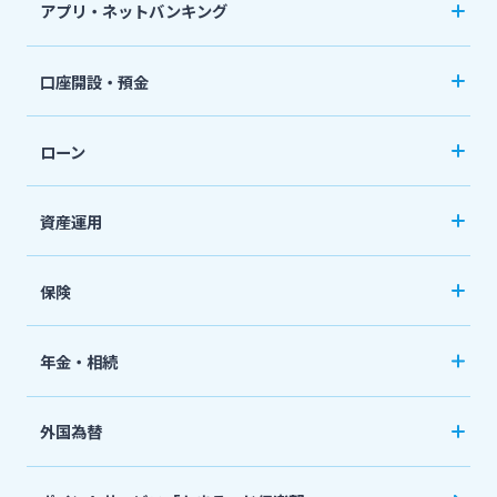
アプリ・ネットバンキング
スポーツくじ「宮崎銀行toto」
みやぎんアプリ
法人・個人事業主のお客さま
口座開設・預金
その他サービス
個人向けネットバンキングサービス「いっちゃ
口座開設
ねっと」
株主・投資家の皆さま
ローン
普通預金など
閉じる
カードローン
資産運用
宮崎銀行について
定期預金
「おまかせくん」
投資信託
おまとめローン
保険
ニュースリリース一覧
国債
「おまとめ1（ワン）」
ペット保険
年金・相続
住宅ローン
採用情報
ネット定期保険
年金自動受取サービス
フリーローン
外国為替
ネット医療保険
国民年金基金
お問い合わせ先一覧
マイカーローン
外国送金
死亡保険（生命保険）