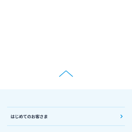
ログオン
保険
定期的なお客さま情報ご提供のお願い
チャットで相談
みやぎんMikatanoシリーズ
年金・相続
Request to present your residence card
閉じる
ログオン
外国為替
閉じる
ポイントサービス「たまるーじ倶楽部」
よくあるご質問
チャットで相談
クレジットカード
English
はじめてのお客さま
キャッシュレスサービス
個人のお客さま