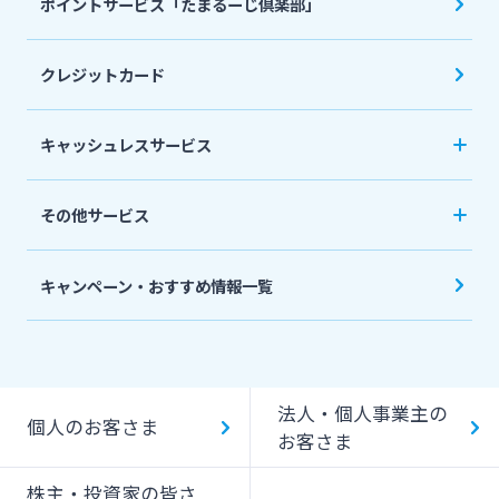
ポイントサービス「たまるーじ倶楽部」
個人型確定拠出年金（iDeCo）
リバースモーゲージ
外貨両替・円建小切手取立
生命保険
相続関連サービス
クレジットカード
ローンシミュレーション
外貨預金
損害保険
キャッシュレスサービス
キャッシュレス決済サービスへの口座登録方法
その他サービス
について
スポーツくじ「宮崎銀行toto」
みやぎんPay
キャンペーン・おすすめ情報一覧
ペイジー口座振替受付サービス
J-Coin Pay
貸金庫のご利用
Bank Pay
法人・個人事業主の
個人のお客さま
デビットカード
お客さま
株主・投資家の皆さ