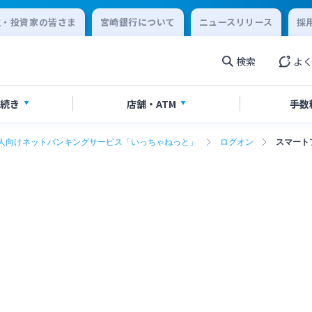
主・投資家の皆さま
宮崎銀行について
ニュースリリース
採
検索
よ
続き
店舗・
ATM
手数
人向けネットバンキングサービス「いっちゃねっと」
ログオン
スマート
設・預金
手続き
ービス
覧
合わせ先一覧
ローン
各種ローン
ご相談・ご予約
ご意見・ご要望
相続
 to present your
外国為替
ce card
閉じる
閉じる
シュレスサービス
スポーツくじ「宮崎銀行toto
閉じる
閉じる