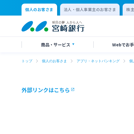
個人のお客さま
法人・個人事業主のお客さま
株
商品・
サービス
Webで
お手
トップ
個人のお客さま
アプリ・ネットバンキング
個
アプリ・ネットバンキング
口座開設
店舗・ATM検索
手数料一覧
よくあるご質問
口座開
各種お
ATMサ
金利一
お問い
保険
定期的なお客さま情報ご提供のお願い
チャットで相談
年金・
Request
外部リンクはこちら
residen
クレジットカード
キャッ