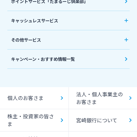
ポイントサービス「たまるーじ倶楽部」
個人型確定拠出年金（iDeCo）
リバースモーゲージ
外貨両替・円建小切手取立
生命保険
相続関連サービス
キャッシュレスサービス
ローンシミュレーション
外貨預金
損害保険
キャッシュレス決済サービスへの口座登録方法
その他サービス
について
スポーツくじ「宮崎銀行toto」
みやぎんPay
キャンペーン・おすすめ情報一覧
ペイジー口座振替受付サービス
J-Coin Pay
貸金庫のご利用
Bank Pay
法人・個人事業主の
個人のお客さま
デビットカード
お客さま
株主・投資家の皆さ
宮崎銀行について
ま