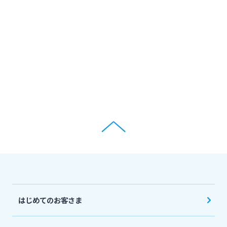
ログオン
保険
定期的なお客さま情報ご提供のお願い
チャットで相談
みやぎんMikatanoシリーズ
年金・相続
Request to present your residence card
閉じる
ログオン
外国為替
閉じる
ポイントサービス「たまるーじ倶楽部」
よくあるご質問
チャットで相談
キャッシュレスサービス
English
はじめてのお客さま
スポーツくじ「宮崎銀行toto」
個人のお客さま