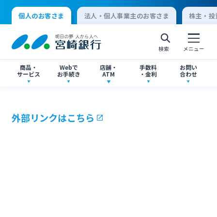
個人のお客さま
法人・個人事業主のお客さま
株主・投
検索
メニュー
商品・
Webで
店舗・
手数料
お問い
サービス
お手続き
ATM
・金利
合わせ
アプリ・ネットバンキング
口座開設
店舗・ATM検索
手数料一覧
よくあるご質問
外部リンクはこちら
個人向けインターネットバンキング
口座開設・預金
各種お手続き
ATMサービス
金利一覧
お問い合わせ先一覧
ログオン
ローン
各種ローン
ご相談・ご予約
ご意見・ご要望
閉じる
法人向けインターネットバンキング
資産運用
投資信託
サイトマップ
閉じる