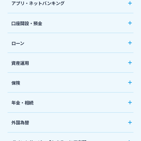
アプリ・ネットバンキング
その他サービス
みやぎんアプリ
法人・個人事業主のお客さま
口座開設・預金
個人向けネットバンキングサービス「いっちゃ
閉じる
口座開設
ねっと」
株主・投資家の皆さま
ローン
普通預金など
カードローン
資産運用
宮崎銀行について
定期預金
「おまかせくん」
投資信託
おまとめローン
保険
ニュースリリース一覧
国債
「おまとめ1（ワン）」
ペット保険
年金・相続
住宅ローン
採用情報
ネット定期保険
年金自動受取サービス
フリーローン
外国為替
ネット医療保険
国民年金基金
お問い合わせ先一覧
マイカーローン
外国送金
死亡保険（生命保険）