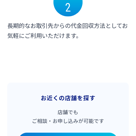
2
みやぎんビジネスローンプラザ
インターネット口座振替受付サービス
法人・個人事業主のお客さま
長期的なお取引先からの代金回収方法としてお
グループ会社
気軽にご利用いただけます。
てきぱきパソコンサービス
株主・投資家の皆さま
閉じる
事業性融資電子契約サービス
宮崎銀行について
みやぎん電子交付サービス
ニュースリリース一覧
お近くの店舗を探す
保証申込サービス
採用情報
店舗でも
ご相談・お申し込みが可能です
外国送金依頼書作成サービス
お問い合わせ先一覧