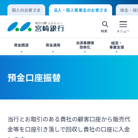
個人のお客さま
法人・個人事業主のお客さま
株主・投
検索
メニュー
決済事務等
経営・
資金調達
資金運用
効率化
事業支援
法人向けネットバンキングサービス「てきぱき
創業サポート
ご預金
事業承継・M&A
ネット」
預金口座振替
個人向けインターネットバンキング
事業資金・経営サポート
外貨預金
IT・デジタル化支援
みやぎんMikatanoシリーズ
ログオン
農業事業者サポート
投資信託
みやぎん Big Advance
みやぎん「でんさいサービス」
当行とお取引のある貴社の顧客口座から販売代
法人向けインターネットバンキング
金等を口座引き落しで回収し貴社の口座に入金
私募債
国債
シンジケートローン