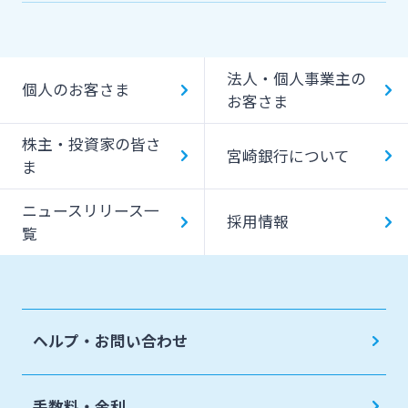
その他
事業承継・M&A
国債
みやぎんMikatanoシリーズ
IT・デジタル化支援
みやぎん「でんさいサービス」
法人・個人事業主の
個人のお客さま
みやぎん Big Advance
お客さま
Web伝票作成サービス
ビジネスマッチング
株主・投資家の皆さ
変更届出書作成サービス
宮崎銀行について
ま
シンジケートローン
代金回収サービス
ニュースリリース一
SDGs宣言企業紹介
採用情報
覧
ペイジー口座振替受付サービス
地域密着型支援
売上金ATM収納サービス
その他専門分野に関する支援
キャッシュレス決済サービス
ヘルプ・お問い合わせ
海外進出支援
夜間金庫サービス
確定拠出年金
インターネット口座振替受付サービス
手数料・金利