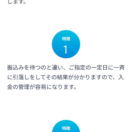
Web伝票作成サービス
します。
ログオン
その他
SDGs宣言企業紹介
閉じる
変更届出書作成サービス
みやぎんMikatanoシリーズ
地域密着型支援
閉じる
特徴
代金回収サービス
ログオン
1
その他専門分野に関する支援
売上金ATM収納サービス
振込みを待つのと違い、ご指定の一定日に一斉
海外進出支援
に引落しをしてその結果が分かりますので、入
ペイジー口座振替受付サービス
金の管理が容易になります。
よくあるご質問
チャットで相談
確定拠出年金
キャッシュレス決済サービス
English
リース関連
夜間金庫サービス
特徴
個人のお客さま