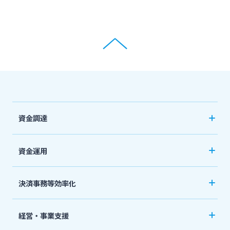
資金調達
創業サポート
資金運用
事業資金・経営サポート
ご預金
決済事務等効率化
農業事業者サポート
外貨預金
法人向けネットバンキングサービス「てきぱき
私募債
経営・事業支援
投資信託
ネット」