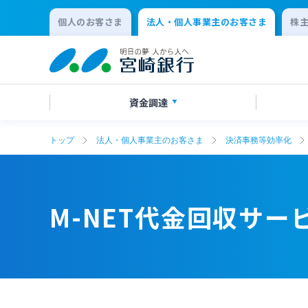
個人のお客さま
法人・個人事業主のお客さま
株
資金調達
トップ
法人・個人事業主のお客さま
決済事務等効率化
創業サポート
ご預金
法人向けネットバンキングサービス
事業承継・M&A
事業資
外貨預
みやぎんM
IT・デ
「てきぱきネット」
その他
SDGs宣言企業紹介
地域密
M-NET代金回収サー
変更届出書作成サービス
代金回
確定拠出年金
リース関
キャッシュレス決済サービス
夜間金
事業性融資電子契約サービス
みやぎ