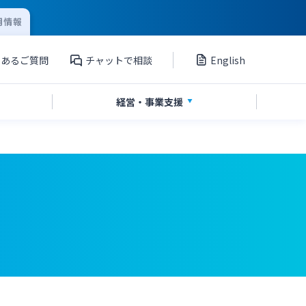
用情報
くあるご質問
チャットで相談
English
経営・
事業支援
」
私募債
国債
Web伝票作成サービス
シンジケートローン
海外進出支援
ペイジー口座振替受付サービス
グループ会社
サービス
てきぱきパソコンサービス
外国送金依頼書作成サービス