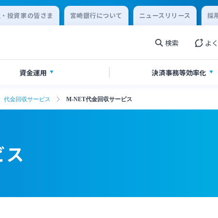
主・投資家の皆さま
宮崎銀行について
ニュースリリース
採
検索
よ
資金運用
決済事務等
効率化
代金回収サービス
M-NET代金回収サービス
金・経営サポート
金
ikatanoシリーズ
ジタル化支援
農業事業者サポート
投資信託
みやぎん「でんさいサービス
みやぎん Big Advance
着型支援
その他専門分野に関する支援
ビス
収サービス
売上金ATM収納サービス
閉じる
連
みやぎんビジネスローンプラザ
庫サービス
インターネット口座振替受付
閉じる
ん電子交付サービス
保証申込サービス
閉じる