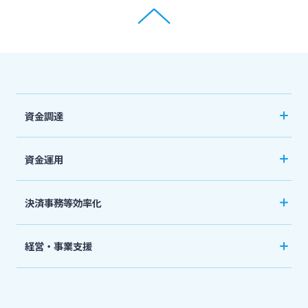
資金調達
創業サポート
資金運用
事業資金・経営サポート
ご預金
決済事務等効率化
農業事業者サポート
外貨預金
法人向けネットバンキングサービス「てきぱき
私募債
経営・事業支援
投資信託
ネット」
その他
事業承継・M&A
国債
みやぎんMikatanoシリーズ