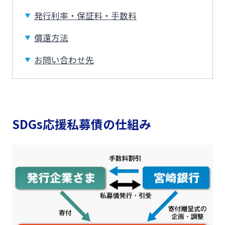
みやぎんビジネスローンプラザ
発行利率・保証料・手数料
インターネット口座振替受付サービス
法人・個人事業主のお客さま
償還方法
グループ会社
てきぱきパソコンサービス
お問い合わせ先
株主・投資家の皆さま
閉じる
事業性融資電子契約サービス
宮崎銀行について
SDGs応援私募債の仕組み
みやぎん電子交付サービス
ニュースリリース一覧
保証申込サービス
採用情報
外国送金依頼書作成サービス
お問い合わせ先一覧