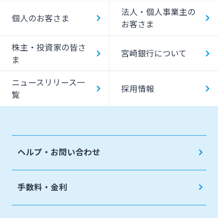
IT・デジタル化支援
みやぎん「でんさいサービス」
法人・個人事業主の
個人のお客さま
みやぎん Big Advance
お客さま
Web伝票作成サービス
ビジネスマッチング
株主・投資家の皆さ
変更届出書作成サービス
宮崎銀行について
ま
シンジケートローン
代金回収サービス
ニュースリリース一
SDGs宣言企業紹介
採用情報
覧
ペイジー口座振替受付サービス
地域密着型支援
売上金ATM収納サービス
その他専門分野に関する支援
キャッシュレス決済サービス
ヘルプ・お問い合わせ
海外進出支援
夜間金庫サービス
確定拠出年金
インターネット口座振替受付サービス
手数料・金利
リース関連
てきぱきパソコンサービス