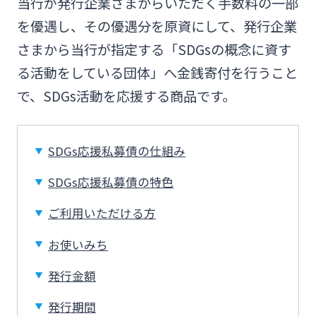
Web伝票作成サービス
当行が発行企業さまからいただく手数料の一部
ログオン
を優遇し、その優遇分を原資にして、発行企業
その他
SDGs宣言企業紹介
閉じる
さまから当行が指定する「SDGsの概念に資す
変更届出書作成サービス
みやぎんMikatanoシリーズ
る活動をしている団体」へ金銭寄付を行うこと
地域密着型支援
閉じる
で、SDGs活動を応援する商品です。
代金回収サービス
ログオン
その他専門分野に関する支援
売上金ATM収納サービス
SDGs応援私募債の仕組み
SDGs応援私募債の特色
海外進出支援
ペイジー口座振替受付サービス
よくあるご質問
チャットで相談
ご利用いただける方
確定拠出年金
お使いみち
キャッシュレス決済サービス
English
発行金額
リース関連
夜間金庫サービス
発行期間
個人のお客さま