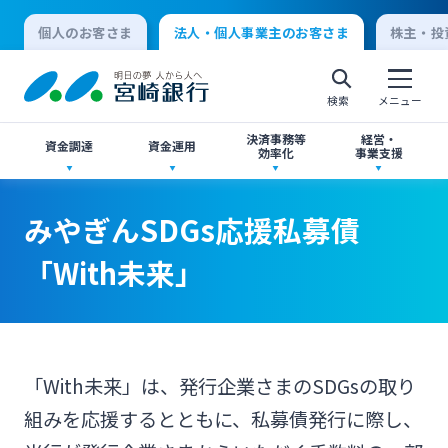
個人のお客さま
法人・個人事業主のお客さま
株主・投
検索
メニュー
決済事務等
経営・
資金調達
資金運用
効率化
事業支援
法人向けネットバンキングサービス「てきぱき
創業サポート
ご預金
事業承継・M&A
みやぎんSDGs応援私募債
ネット」
個人向けインターネットバンキング
「With未来」
事業資金・経営サポート
外貨預金
IT・デジタル化支援
みやぎんMikatanoシリーズ
ログオン
農業事業者サポート
投資信託
みやぎん Big Advance
みやぎん「でんさいサービス」
「With未来」は、発行企業さまのSDGsの取り
法人向けインターネットバンキング
組みを応援するとともに、私募債発行に際し、
私募債
国債
シンジケートローン