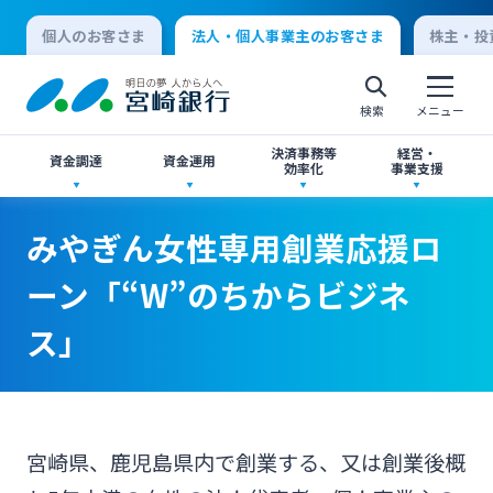
個人のお客さま
法人・個人事業主のお客さま
株主・投
検索
メニュー
決済事務等
経営・
資金調達
資金運用
効率化
事業支援
法人向けネットバンキングサービス「てきぱき
創業サポート
ご預金
事業承継・M&A
みやぎん女性専用創業応援ロ
ネット」
個人向けインターネットバンキング
ーン「“W”のちからビジネ
事業資金・経営サポート
外貨預金
IT・デジタル化支援
ス」
みやぎんMikatanoシリーズ
ログオン
農業事業者サポート
投資信託
みやぎん Big Advance
みやぎん「でんさいサービス」
法人向けインターネットバンキング
宮崎県、鹿児島県内で創業する、又は創業後概
私募債
国債
シンジケートローン