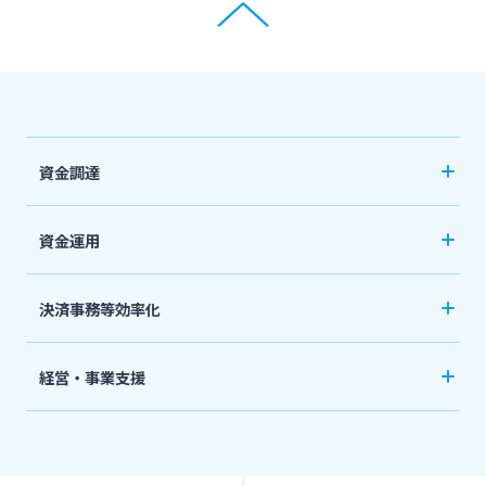
資金調達
創業サポート
資金運用
事業資金・経営サポート
ご預金
決済事務等効率化
農業事業者サポート
外貨預金
法人向けネットバンキングサービス「てきぱき
私募債
経営・事業支援
投資信託
ネット」
その他
事業承継・M&A
国債
みやぎんMikatanoシリーズ
IT・デジタル化支援