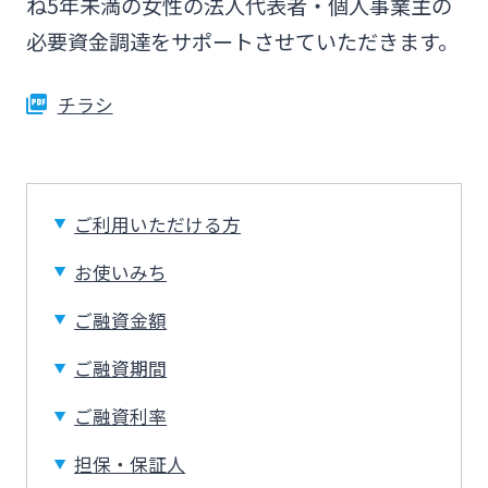
Web伝票作成サービス
ね5年未満の女性の法人代表者・個人事業主の
ログオン
必要資金調達をサポートさせていただきます。
その他
SDGs宣言企業紹介
閉じる
変更届出書作成サービス
みやぎんMikatanoシリーズ
チラシ
地域密着型支援
閉じる
代金回収サービス
ログオン
その他専門分野に関する支援
ご利用いただける方
売上金ATM収納サービス
お使いみち
海外進出支援
ペイジー口座振替受付サービス
ご融資金額
よくあるご質問
チャットで相談
確定拠出年金
ご融資期間
キャッシュレス決済サービス
English
ご融資利率
リース関連
夜間金庫サービス
担保・保証人
個人のお客さま