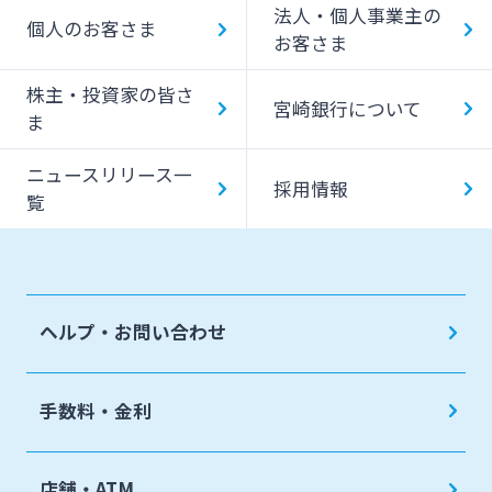
みやぎん「でんさいサービス」
法人・個人事業主の
個人のお客さま
みやぎん Big Advance
お客さま
Web伝票作成サービス
ビジネスマッチング
株主・投資家の皆さ
変更届出書作成サービス
宮崎銀行について
ま
シンジケートローン
代金回収サービス
ニュースリリース一
SDGs宣言企業紹介
採用情報
覧
ペイジー口座振替受付サービス
地域密着型支援
売上金ATM収納サービス
その他専門分野に関する支援
キャッシュレス決済サービス
ヘルプ・お問い合わせ
海外進出支援
夜間金庫サービス
確定拠出年金
インターネット口座振替受付サービス
手数料・金利
リース関連
てきぱきパソコンサービス
みやぎんビジネスローンプラザ
店舗・ATM