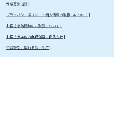
保険募集指針
プライバシーポリシー・個人情報の取扱いについて
お客さま訪問時のお取引について
お客さま本位の業務運営に係る方針
金融取引に関わる法・制度
金融取引に関わる方針
株式会社宮崎銀行
金融機関コード：0184
登録金融機関 九州財務局長（登金）第5号 所属協会：日本証券業協会
信託契約代理業 登録番号 九州財務局長（代信）第8号
所属信託会社 三井住友信託銀行株式会社
確定拠出年金運営管理機関登録票 確定拠出年金運営管理業 登録番号 88