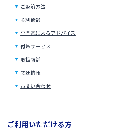
みやぎんビジネスローンプラザ
ご返済方法
インターネット口座振替受付サービス
金利優遇
法人・個人事業主のお客さま
グループ会社
専門家によるアドバイス
てきぱきパソコンサービス
株主・投資家の皆さま
付帯サービス
閉じる
事業性融資電子契約サービス
取扱店舗
宮崎銀行について
関連情報
みやぎん電子交付サービス
ニュースリリース一覧
お問い合わせ
保証申込サービス
採用情報
外国送金依頼書作成サービス
ご利用いただける方
お問い合わせ先一覧