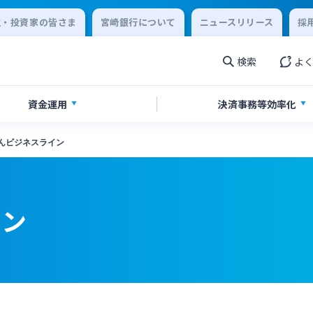
主・投資家の皆さま
宮崎銀行について
ニュースリリース
採
検索
よ
資金運用
決済事務等
効率化
んビジネスライン
金・経営サポート
金
ikatanoシリーズ
ジタル化支援
農業事業者サポート
投資信託
みやぎん「でんさいサービス
みやぎん Big Advance
着型支援
その他専門分野に関する支援
イン
収サービス
売上金ATM収納サービス
閉じる
連
みやぎんビジネスローンプラザ
庫サービス
インターネット口座振替受付
閉じる
ん電子交付サービス
保証申込サービス
閉じる