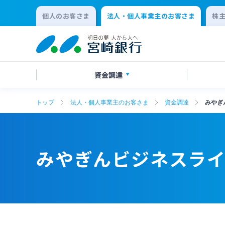
個人のお客さま
法人・個人事業主のお客さま
株
資金調達
トップ
法人・個人事業主のお客さま
資金調達
みやぎ
創業サポート
ご預金
法人向けネットバンキングサービス
事業承継・M&A
事業資
外貨預
みやぎんM
IT・デ
「てきぱきネット」
その他
SDGs宣言企業紹介
地域密
みやぎんビジネスラ
変更届出書作成サービス
代金回
確定拠出年金
リース関
キャッシュレス決済サービス
夜間金
事業性融資電子契約サービス
みやぎ