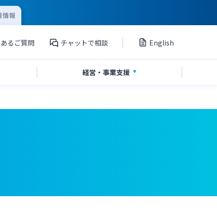
用情報
くあるご質問
チャットで相談
English
経営・
事業支援
」
私募債
国債
Web伝票作成サービス
シンジケートローン
海外進出支援
ペイジー口座振替受付サービス
グループ会社
サービス
てきぱきパソコンサービス
外国送金依頼書作成サービス