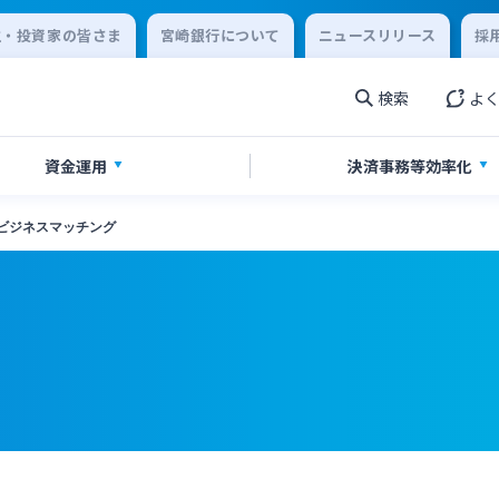
主・投資家の皆さま
宮崎銀行について
ニュースリリース
採
検索
よ
資金運用
決済事務等
効率化
ビジネスマッチング
金・経営サポート
金
ikatanoシリーズ
ジタル化支援
農業事業者サポート
投資信託
みやぎん「でんさいサービス
みやぎん Big Advance
着型支援
その他専門分野に関する支援
収サービス
売上金ATM収納サービス
閉じる
連
みやぎんビジネスローンプラザ
庫サービス
インターネット口座振替受付
閉じる
ん電子交付サービス
保証申込サービス
閉じる