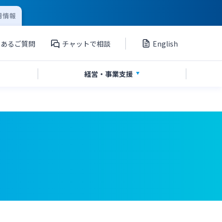
用情報
くあるご質問
チャットで相談
English
経営・
事業支援
」
私募債
国債
Web伝票作成サービス
シンジケートローン
海外進出支援
ペイジー口座振替受付サービス
グループ会社
サービス
てきぱきパソコンサービス
外国送金依頼書作成サービス