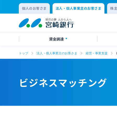
個人のお客さま
法人・個人事業主のお客さま
株
資金調達
トップ
法人・個人事業主のお客さま
経営・事業支援
創業サポート
ご預金
法人向けネットバンキングサービス
事業承継・M&A
事業資
外貨預
みやぎんM
IT・デ
「てきぱきネット」
その他
SDGs宣言企業紹介
地域密
ビジネスマッチング
変更届出書作成サービス
代金回
確定拠出年金
リース関
キャッシュレス決済サービス
夜間金
事業性融資電子契約サービス
みやぎ